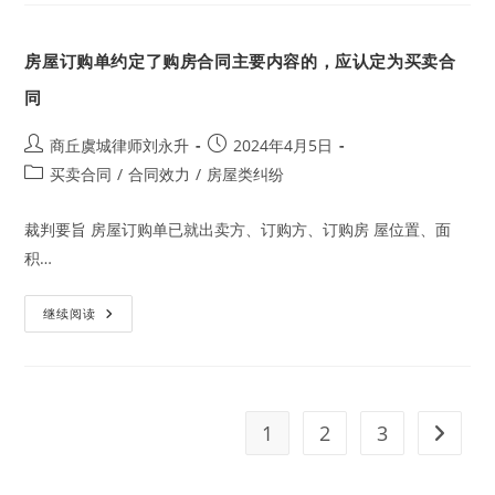
订
后，
未
房屋订购单约定了购房合同主要内容的，应认定为买卖合
依
约
售
同
房
的，
缔
Post
Post
商丘虞城律师刘永升
2024年4月5日
约
author:
published:
过
Post
买卖合同
/
合同效力
/
房屋类纠纷
失
category:
赔
偿
裁判要旨 房屋订购单已就出卖方、订购方、订购房 屋位置、面
应
以
积…
信
赖
利
益
房
继续阅读
损
屋
失
订
为
购
限。
单
约
定
了
1
2
3
Go to t
购
房
合
同