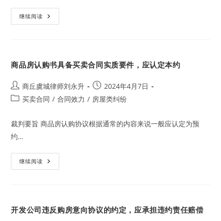
应
担
认
继续阅读
责
购
合
同
仅
需
支
商品房认购书具备买卖合同实质要件，应认定本约
付
定
金
的，
Post
Post
商丘虞城律师刘永升
2024年4月7日
应
author:
published:
Post
买卖合同
认
/
合同效力
/
房屋类纠纷
定
category:
为
预
裁判要旨 商品房认购协议根据通常的内容来说一般应认定为预
约，
违
约…
约
适
用
定
商
继续阅读
金
品
罚
房
则
认
购
书
具
开发公司违反购房意向协议的约定，应承担违约责任赔偿
备
买