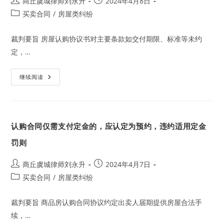
Post
Post
商丘虞城律师刘永升
2024年4月8日
author:
published:
Post
买卖合同
/
房屋类纠纷
category:
裁判要旨 房屋认购协议书对主要条款如交付期限、标准等未约
定，…
开
继续阅读
发
商
将
房
屋
认
认购合同仅需支付定金的，应认定为预约，违约适用定金
购
书
确
罚则
定
的
商
Post
Post
商丘虞城律师刘永升
2024年4月7日
品
author:
published:
房
Post
买卖合同
/
房屋类纠纷
转
category:
卖
他
裁判要旨 商品房认购合同协议约定出卖人届期提供房屋合法手
人，
属
续，…
违
约