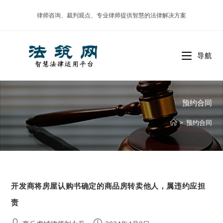
Skip
律师咨询、裁判观点、专业律师提供智慧的法律解决方案
to
content
导航
预约合同
>
预约合同
开发商将房屋认购书确定的商品房转卖他人，属违约应担
责