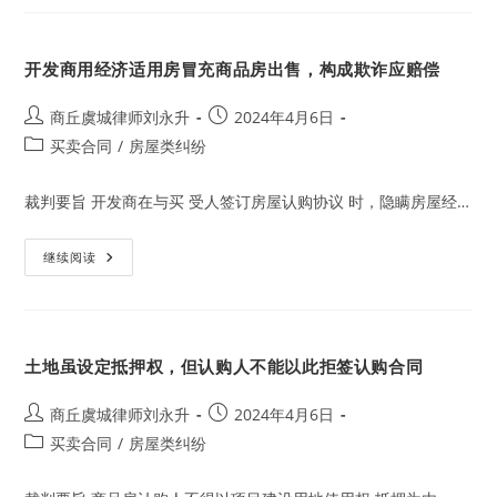
未
取
得
预
开发商用经济适用房冒充商品房出售，构成欺诈应赔偿
售
许
可
证
Post
Post
商丘虞城律师刘永升
2024年4月6日
前
author:
published:
Post
买卖合同
所
/
房屋类纠纷
房
category:
屋
签
裁判要旨 开发商在与买 受人签订房屋认购协议 时，隐瞒房屋经…
认
购
书，
属
开
继续阅读
于
发
预
商
约
用
合
经
同
济
适
土地虽设定抵押权，但认购人不能以此拒签认购合同
用
房
冒
充
Post
Post
商丘虞城律师刘永升
2024年4月6日
商
author:
published:
Post
买卖合同
品
/
房屋类纠纷
房
category:
出
售，