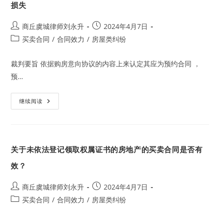
卖
损失
合
同
实
Post
Post
商丘虞城律师刘永升
2024年4月7日
质
author:
published:
要
Post
买卖合同
/
合同效力
/
房屋类纠纷
件，
category:
应
认
裁判要旨 依据购房意向协议的内容上来认定其应为预约合同 ，
定
本
预…
约
开
继续阅读
发
公
司
违
反
购
关于未依法登记领取权属证书的房地产的买卖合同是否有
房
意
向
效？
协
议
的
Post
Post
商丘虞城律师刘永升
2024年4月7日
约
author:
published:
定，
Post
买卖合同
/
合同效力
/
房屋类纠纷
应
category:
承
担