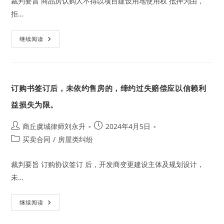
裁判要旨 商品房认购人不得以项目建设用地使用权 抵押为由，
构
成
拒…
欺
诈
应
赔
土
继续阅读
偿
地
虽
设
定
抵
押
订购书签订后，未依约售房的，缔约过失赔偿应以信赖利
权，
但
认
益损失为限。
购
人
不
Post
Post
商丘虞城律师刘永升
2024年4月5日
能
author:
published:
以
Post
买卖合同
/
房屋类纠纷
此
category:
拒
签
裁判要旨 订购协议签订 后，开发商变更建设主体及规划设计，
认
购
未…
合
同
订
继续阅读
购
书
签