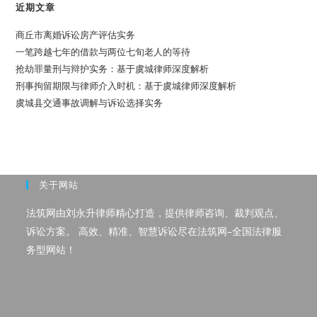
主
近期文章
要
内
容
商丘市离婚诉讼房产评估实务
的，
一笔跨越七年的借款与两位七旬老人的等待
应
认
抢劫罪量刑与辩护实务：基于虞城律师深度解析
定
为
刑事拘留期限与律师介入时机：基于虞城律师深度解析
买
卖
虞城县交通事故调解与诉讼选择实务
合
同
关于网站
法筑网由刘永升律师精心打造，提供律师咨询、裁判观点、
诉讼方案。 高效、精准、智慧诉讼尽在法筑网–全国法律服
务型网站！