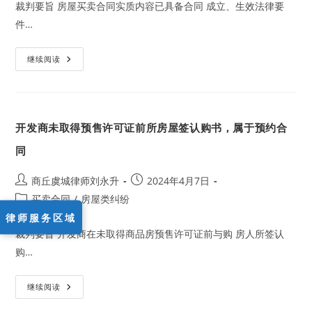
裁判要旨 房屋买卖合同实质内容已具备合同 成立、生效法律要
违
约
件…
责
任
赔
偿
关
继续阅读
损
于
失
未
依
法
登
记
开发商未取得预售许可证前所房屋签认购书，属于预约合
领
取
权
同
属
证
书
Post
Post
商丘虞城律师刘永升
2024年4月7日
的
author:
published:
房
Post
买卖合同
/
房屋类纠纷
地
category:
产
律师服务区域
的
裁判要旨 开发商在未取得商品房预售许可证前与购 房人所签认
买
卖
购…
合
同
是
否
开
继续阅读
有
发
效？
商