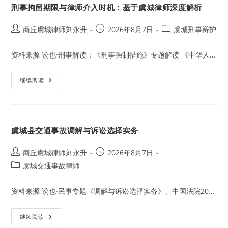
刑事拘留期限与律师介入时机：基于虞城律师深度解析
护
实
务：
基
Post
Post
Post
商丘虞城律师刘永升
2026年8月7日
虞城刑事辩护
于
author:
published:
category:
虞
城
资料来源 讼也·刑事解读：《刑事强制措施》专题解读 《中华人…
律
师
深
度
刑
继续阅读
解
事
析
拘
留
期
限
与
虞城县交通事故调解与诉讼选择实务
律
师
介
入
Post
Post
商丘虞城律师刘永升
2026年8月7日
时
author:
published:
Post
虞城交通事故律师
机：
基
category:
于
虞
资料来源 讼也·民事专题《调解与诉讼选择实务》、中国法院20…
城
律
师
深
虞
继续阅读
度
城