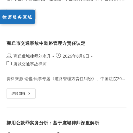
于
虞
城
律
玩
继续阅读
师
律师服务区域
忽
深
职
度
守
解
罪
析
认
定
商丘市交通事故中道路管理方责任认定
与
辩
护：
基
Post
Post
商丘虞城律师刘永升
2026年8月6日
于
author:
published:
Post
虞城交通事故律师
虞
城
category:
律
师
资料来源 讼也·民事专题《道路管理方责任纠纷》、中国法院20…
深
度
解
析
商
继续阅读
丘
市
交
通
事
故
挪用公款罪实务分析：基于虞城律师深度解析
中
道
路