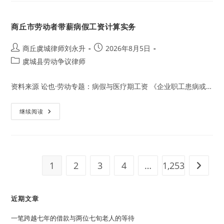
营
合
同
商丘市劳动者带薪病假工资计算实务
纠
纷
处
理
Post
Post
商丘虞城律师刘永升
2026年8月5日
实
author:
published:
Post
虞城县劳动争议律师
务
category:
资料来源 讼也·劳动专题：病假与医疗期工资 《企业职工患病或…
商
继续阅读
丘
市
劳
动
者
带
薪
1
2
3
4
…
1,253
Go to t
病
假
工
资
计
近期文章
算
实
务
一笔跨越七年的借款与两位七旬老人的等待