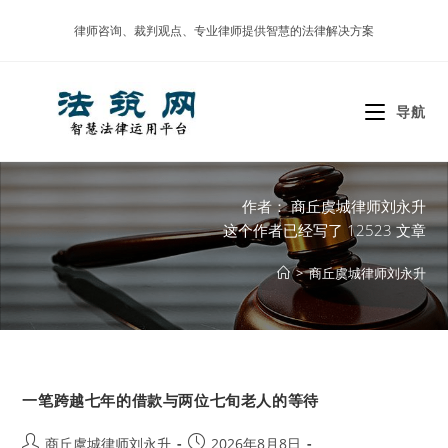
Skip
律师咨询、裁判观点、专业律师提供智慧的法律解决方案
to
content
导航
作者：
商丘虞城律师刘永升
这个作者已经写了 12523 文章
>
商丘虞城律师刘永升
一笔跨越七年的借款与两位七旬老人的等待
Post
Post
商丘虞城律师刘永升
2026年8月8日