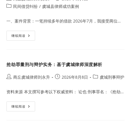
author:
published:
Post
民间借贷纠纷
/
虞城县律师成功案例
category:
一、案件背景：一笔持续多年的借款 2026年7月，我接受两位…
一
继续阅读
笔
跨
越
七
年
的
抢劫罪量刑与辩护实务：基于虞城律师深度解析
借
款
与
两
Post
Post
Post
商丘虞城律师刘永升
2026年8月8日
虞城刑事辩护
位
author:
published:
category:
七
旬
资料来源 本文撰写参考以下权威资料： 讼也·刑事罪名：《抢劫…
老
人
的
等
抢
继续阅读
待
劫
罪
量
刑
与
辩