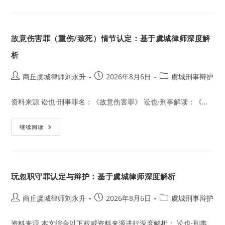
解
县
析
交
通
事
故
故意伤害罪（重伤/致死）情节认定：基于虞城律师深度解
调
解
与
析
诉
讼
选
Post
Post
Post
商丘虞城律师刘永升
2026年8月6日
虞城刑事辩护
择
author:
published:
category:
实
务
资料来源 讼也·刑事罪名：《故意伤害罪》 讼也·刑事解读：《…
故
继续阅读
意
伤
害
罪
（重
伤/
玩忽职守罪认定与辩护：基于虞城律师深度解析
致
死）
情
节
Post
Post
Post
商丘虞城律师刘永升
2026年8月6日
虞城刑事辩护
认
author:
published:
category:
定：
基
资料来源 本文综合以下权威资料来源进行深度解析： 讼也·刑事…