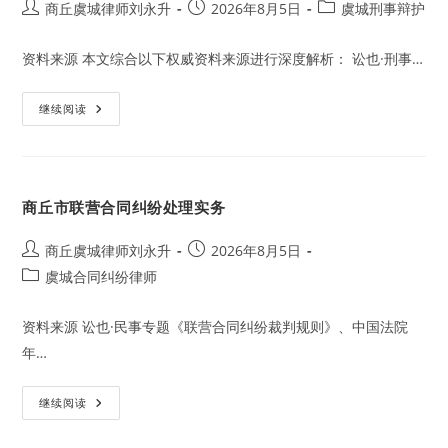
管
Post
Post
Post
商丘虞城律师刘永升
2026年8月5日
虞城刑事辩护
理
author:
published:
category:
方
责
资料来源 本文综合以下权威资料来源进行深度解析： 讼也·刑事…
任
认
定
挪
继续阅读
用
公
款
罪
实
务
商丘市联营合同纠纷处理实务
分
析：
基
于
Post
Post
商丘虞城律师刘永升
2026年8月5日
虞
author:
published:
Post
虞城合同纠纷律师
城
律
category:
师
深
资料来源 讼也·民事专题《联营合同纠纷裁判规则》、中国法院
度
解
年…
析
商
继续阅读
丘
市
联