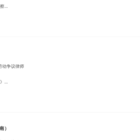
察…
劳动争议律师
》…
南）