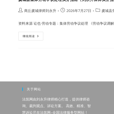
后
工
亡
Post
Post
Post
商丘虞城律师刘永升
2026年7月27日
虞城县
待
author:
published:
category:
遇
申
资料来源 讼也·劳动专题：集体劳动争议处理 《劳动争议调解
领
实
务
（刘
虞
继续阅读
永
城
升
县
律
集
师
体
实
劳
务
动
指
争
南）
议
处
理
实
务
指
南
关于网站
（刘
永
升
法筑网由刘永升律师精心打造，提供律师咨
律
师
询、裁判观点、诉讼方案。 高效、精准、智
实
务
慧诉讼尽在法筑网–全国法律服务型网站！