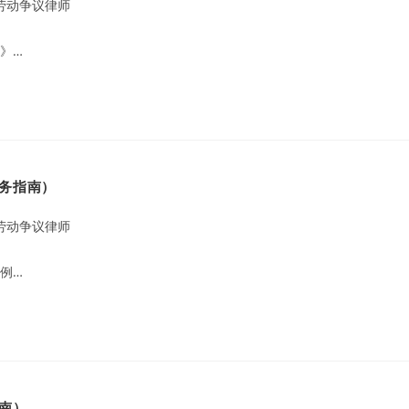
劳动争议律师
》…
务指南）
劳动争议律师
例…
南）