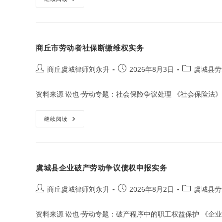
城
县
年
终
奖
发
商丘市劳动者社保断缴维权实务
放
争
议
裁
Post
Post
Post
商丘虞城律师刘永升
2026年8月3日
虞城县劳
判
author:
published:
category:
标
准
资料来源 讼也·劳动专题：社会保险争议处理 《社会保险法》
商
继续阅读
丘
市
劳
动
者
社
虞城县企业破产劳动争议债权申报实务
保
断
缴
维
Post
Post
Post
商丘虞城律师刘永升
2026年8月2日
虞城县劳
权
author:
published:
category:
实
务
资料来源 讼也·劳动专题：破产程序中的职工权益保护 《企业