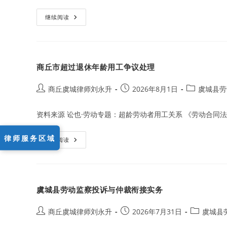
虞
继续阅读
城
县
企
业
破
产
商丘市超过退休年龄用工争议处理
劳
动
争
议
Post
Post
Post
商丘虞城律师刘永升
2026年8月1日
虞城县劳
债
author:
published:
category:
权
申
资料来源 讼也·劳动专题：超龄劳动者用工关系 《劳动合同法
报
实
务
律师服务区域
商
继续阅读
丘
市
超
过
退
休
虞城县劳动监察投诉与仲裁衔接实务
年
龄
用
工
Post
Post
Post
商丘虞城律师刘永升
2026年7月31日
虞城县
争
author:
published:
category:
议