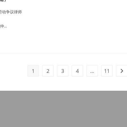
劳动争议律师
仲…
1
2
3
4
…
11
Go 