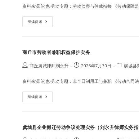
处
资料来源 讼也·劳动专题：劳动监察与仲裁衔接 《劳动保障监
理
虞
继续阅读
城
县
劳
动
监
察
商丘市劳动者兼职权益保护实务
投
诉
与
仲
Post
Post
Post
商丘虞城律师刘永升
2026年7月30日
虞城县
裁
author:
published:
category:
衔
接
资料来源 讼也·劳动专题：非全日制用工与兼职 《劳动合同法
实
务
商
继续阅读
丘
市
劳
动
者
兼
虞城县企业搬迁劳动争议处理实务（刘永升律师实务指
职
权
益