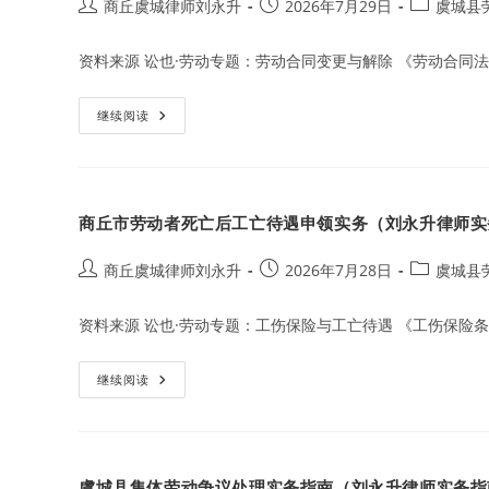
保
Post
Post
Post
商丘虞城律师刘永升
2026年7月29日
虞城县
护
author:
published:
category:
实
务
资料来源 讼也·劳动专题：劳动合同变更与解除 《劳动合同法
虞
继续阅读
城
县
企
业
搬
迁
商丘市劳动者死亡后工亡待遇申领实务（刘永升律师实
劳
动
争
议
Post
Post
Post
商丘虞城律师刘永升
2026年7月28日
虞城县
处
author:
published:
category:
理
实
资料来源 讼也·劳动专题：工伤保险与工亡待遇 《工伤保险条
务
（刘
永
升
商
继续阅读
律
丘
师
市
实
劳
务
动
指
者
南）
死
虞城县集体劳动争议处理实务指南（刘永升律师实务指
亡