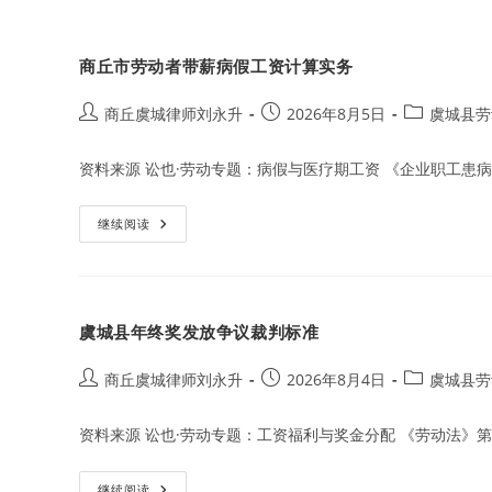
商丘市劳动者带薪病假工资计算实务
Post
Post
Post
商丘虞城律师刘永升
2026年8月5日
虞城县劳
author:
published:
category:
资料来源 讼也·劳动专题：病假与医疗期工资 《企业职工患病
商
继续阅读
丘
市
劳
动
者
带
虞城县年终奖发放争议裁判标准
薪
病
假
工
Post
Post
Post
商丘虞城律师刘永升
2026年8月4日
虞城县劳
资
author:
published:
category:
计
算
资料来源 讼也·劳动专题：工资福利与奖金分配 《劳动法》第
实
务
虞
继续阅读