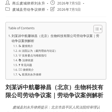
Post
Post
商丘虞城律师刘永升
2026年7月5日
author:
published:
Post
Post
虞城县劳动争议律师
2026年7月5日
category:
last
modified:
Table of Contents
刘某诉中航馨禄昌（北京）生物科技有限公司劳动争议案｜劳
动争议案例解析
📝 案情简介
⚖️ 法院认为（裁判理由与论证）
💡 实务要点与维权指引
📚 法律依据
❓ 常见问题
👨‍⚖️ 律师简介
📞 联系刘永升律师
刘某诉中航馨禄昌（北京）生物科技有
限公司劳动争议案｜劳动争议案例解析
虞城县刘永升律师提示：北京市昌平区人民法院经审理认