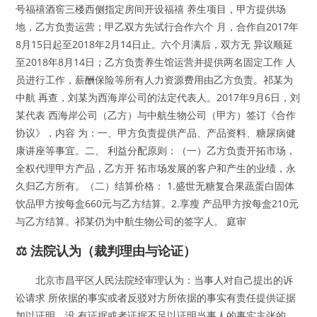
号福禧酒窖三楼西侧指定房间开设福禧 养生项目，甲方提供场
地，乙方负责运营；甲乙双方先试行合作六个 月，合作自2017年
8月15日起至2018年2月14日止。六个月满后，双方无 异议顺延
至2018年8月14日；乙方负责养生馆运营并提供两名固定工作 人
员进行工作，薪酬保险等所有人力资源费用由乙方负责。祁某为
中航 再查，刘某为西海岸公司的法定代表人。2017年9月6日，刘
某代表 西海岸公司（乙方）与中航生物公司（甲方）签订《合作
协议》，内容 为：一、甲方负责提供产品、产品资料、糖尿病健
康讲座等事宜。二、 利益分配原则：（一）乙方负责开拓市场，
全权代理甲方产品，乙方开 拓市场发展的客户和产生的业绩，永
久归乙方所有。（二）结算价格： 1.盛世无糖复合果蔬蛋白固体
饮品甲方按每盒660元与乙方结算。2.享瘦 产品甲方按每盒210元
与乙方结算。祁某仍为中航生物公司的签字人。 庭审
⚖️ 法院认为（裁判理由与论证）
北京市昌平区人民法院经审理认为：当事人对自己提出的诉
讼请求 所依据的事实或者反驳对方所依据的事实有责任提供证据
加以证明。没 有证据或者证据不足以证明当事人的事实主张的，