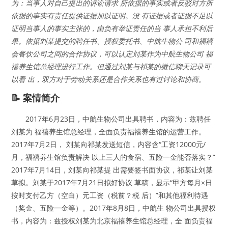
为：当事人对自己提出的诉讼请求 所依据的事实或者反驳对方所
依据的事实有责任提供证据加以证明。没 有证据或者证据不足以
证明当事人的事实主张的，由负有举证责任的当 事人承担不利后
果。依据刘某提交的聘任书、授权委托书、中航生物公 司和福禧
会餐饮公司之间的合作协议，可以认定刘某作为中航生物公司 福
禧养生馆总经理进行工作。但通过刘某与祁某的微信聊天记录可
以看 出，双方对于劳动关系还是合作关系也有过讨论和协商。
📝 案情简介
2017年6月23日，中航生物公司出具聘书，内容为：兹聘任
刘某为 福禧养生馆总经理，全面负责福禧养生馆的运营工作。
2017年7月2日， 刘某向祁某发送短信，内容含“工资12000元/
月，福禧养生馆负责解决 以上三人的食宿、五险一金能否落实？”
2017年7月14日，刘某向祁某提 出需要签书面协议，祁某让刘某
草拟。刘某于2017年7月21日拟好协议 草稿，显示“甲方每月×日
按时支付乙方（空白）元工资（税前？税 后）”和其他福利待遇
（奖金、五险一金等）。2017年8月8日，中航生 物公司出具授权
书，内容为：兹授权刘某为北京福禧养生馆总经理，全 面负责福