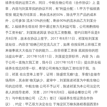
禧养生馆的运营工作。同日，中航生物公司在《合作协议》上 盖
章，内容与刘某草拟的协议不同，有“利益分配：1.甲方于福禧酒
窖按 规定每月结算后，剩余流水的50%，除去甲方产品的成本
外，公司参加 流水10%的分配，剩余90%的流水由乙方刘某分
配。2.福禧养生馆在经 营中通过努力无利益可取，公司将酌情给
予工资补贴”。刘某陈述因该 协议无工资数额、签约日期不应是8
月8日等，故未在协议上签字。2017 年8月11日，祁某给刘某发
送短信，内容含“咱俩已经交流几次了，如果 你按应聘上班领工资
来做事就大大低估了你的能力……你非得要工资保 底就按你的想
法提出申请”。2017年10月11日，刘某提交辞职书，内容 为：由
于公司一直拖欠我工资，我今日（2017年10月11日）提出辞去福
禧养生馆总经理一职，希望公司将拖欠我的工资结清于我。当
日，祁某 在出货单上签字，证明：除盛世无糖1盒、享瘦5盒做市
场用外，其余财 物无缺少。庭审中，刘某陈述祁某为中航生物公
司的总经理。中航生物 公司不予认可，陈述祁某为本公司法定代
表人的指导老师。 另查，2017年8月8日，福禧会餐饮公司（甲
方）与中航生物公司 （乙方）签订《福禧养生馆运营合作协
议》，约定：甲乙双方决定在位 于海淀区万柳东路稻香园西里8