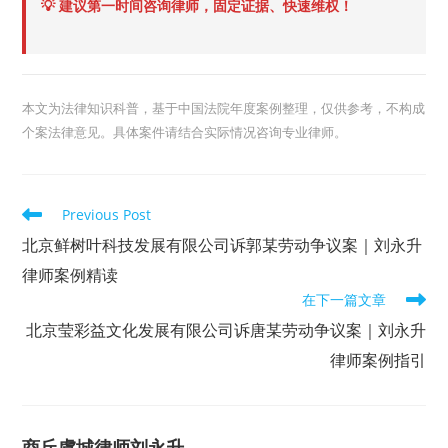
💡 建议第一时间咨询律师，固定证据、快速维权！
本文为法律知识科普，基于中国法院年度案例整理，仅供参考，不构成
个案法律意见。具体案件请结合实际情况咨询专业律师。
Read
Previous Post
more
articles
北京鲜树叶科技发展有限公司诉郭某劳动争议案｜刘永升
律师案例精读
在下一篇文章
北京莹彩益文化发展有限公司诉唐某劳动争议案｜刘永升
律师案例指引
商丘虞城律师刘永升