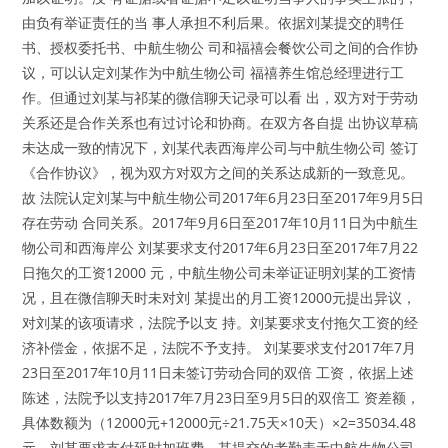
由负有举证责任的当 事人承担不利后果。依据刘某提交的聘任
书、授权委托书、中航生物公 司和福禧会餐饮公司之间的合作协
议，可以认定刘某作为中航生物公司 福禧养生馆总经理进行工
作。但通过刘某与祁某的微信聊天记录可以看 出，双方对于劳动
关系还是合作关系也有过讨论和协商。在双方各自提 出协议草稿
未达成一致的情况下，刘某代表西海岸公司与中航生物公司 签订
《合作协议》，视为双方对双方之间的关系达成新的一致意见。
故 法院认定刘某与中航生物公司2017年6月23日至2017年9月5日
存在劳动 合同关系。2017年9月6日至2017年10月11日为中航生
物公司和西海岸公 刘某要求支付2017年6月23日至2017年7月22
日拖欠的工资12000 元，中航生物公司未举证证明刘某的工资情
况，且在微信聊天时未对刘 某提出的月工资12000元提出异议，
对刘某的该项请求，法院予以支 持。刘某要求支付拖欠工资的经
济补偿金，依据不足，法院不予支持。 刘某要求支付2017年7月
23日至2017年10月11日未签订劳动合同的双倍 工资，依据上述
陈述，法院予以支持2017年7月23日至9月5日的双倍工 资差额，
具体数额为（12000元+12000元÷21.75天×10天）×2=35034.48
元。刘某要求支付延时加班费，其提交的考勤表无中航生物公司