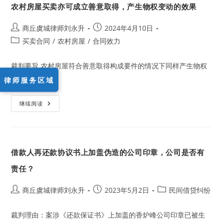
农村房屋买卖亦可成立善意取得，产生物权变动的效果
责
人
的
越
Post
Post
商丘虞城律师刘永升
2024年4月10日
权
author:
published:
Post
买卖合同
行
/
农村房屋
/
合同效力
为，
category:
责
任
裁判要旨 农村房屋符合善意取得构成要件的情况下同样产生物权
由
谁
变…
律师服务区域
来
承
担？
农
继续阅读
村
房
屋
买
卖
亦
借款人再还款协议书上加盖伪造的公司印章，公司是否有
可
成
立
责任？
善
意
取
Post
Post
Post
商丘虞城律师刘永升
2023年5月2日
民间借贷纠纷
得，
author:
published:
category:
产
生
物
裁判理由：案涉《还款保证书》上加盖的香炉峰公司印章已被生
权