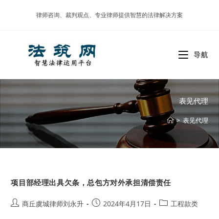
Skip
律师咨询、裁判观点、专业律师提供智慧的法律解决方案
to
content
导航
表见代理
>
表见代理
项目部经理出具欠条，总包方对外承担清偿责任
Post
Post
Post
商丘虞城律师刘永升
2024年4月17日
工程款类
author:
published:
category: