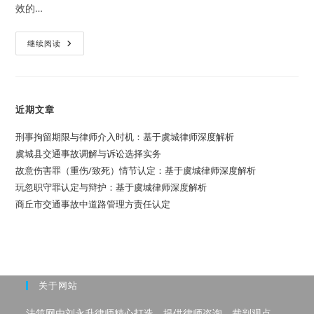
效的…
变
动
的
效
借
继续阅读
果
款
人
再
还
款
协
近期文章
议
书
上
刑事拘留期限与律师介入时机：基于虞城律师深度解析
加
盖
虞城县交通事故调解与诉讼选择实务
伪
故意伤害罪（重伤/致死）情节认定：基于虞城律师深度解析
造
的
玩忽职守罪认定与辩护：基于虞城律师深度解析
公
司
商丘市交通事故中道路管理方责任认定
印
章，
公
司
是
否
有
责
关于网站
任？
法筑网由刘永升律师精心打造，提供律师咨询、裁判观点、