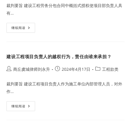
裁判要旨 建设工程劳务分包合同中概括式授权使项目部负责人具
有…
项
继续阅读
目
部
经
理
出
具
建设工程项目负责人的越权行为，责任由谁来承担？
欠
条，
总
包
Post
Post
Post
商丘虞城律师刘永升
2024年4月17日
工程款类
方
author:
published:
category:
对
外
裁判要旨 建设工程项目负责人作为施工单位内部管理人员，对外
承
担
作…
清
偿
责
任
建
继续阅读
设
工
程
项
目
负