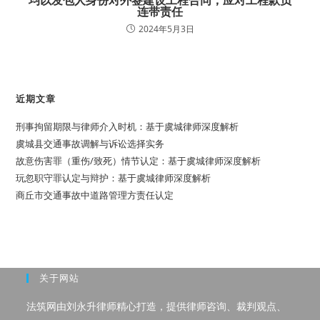
均以发包人身份对外签建设工程合同，应对工程款负
连带责任
2024年5月3日
近期文章
刑事拘留期限与律师介入时机：基于虞城律师深度解析
虞城县交通事故调解与诉讼选择实务
故意伤害罪（重伤/致死）情节认定：基于虞城律师深度解析
玩忽职守罪认定与辩护：基于虞城律师深度解析
商丘市交通事故中道路管理方责任认定
关于网站
法筑网由刘永升律师精心打造，提供律师咨询、裁判观点、