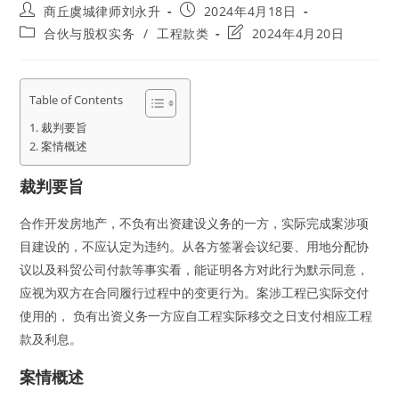
Post
Post
商丘虞城律师刘永升
2024年4月18日
author:
published:
Post
Post
合伙与股权实务
/
工程款类
2024年4月20日
category:
last
modified:
Table of Contents
裁判要旨
案情概述
裁判要旨
合作开发房地产，不负有出资建设义务的一方，实际完成案涉项
目建设的，不应认定为违约。从各方签署会议纪要、用地分配协
议以及科贸公司付款等事实看，能证明各方对此行为默示同意，
应视为双方在合同履行过程中的变更行为。案涉工程已实际交付
使用的， 负有出资义务一方应自工程实际移交之日支付相应工程
款及利息。
案情概述