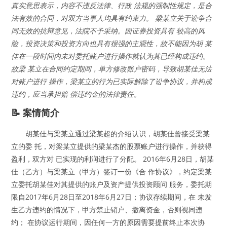
真实意思表示，内容不违反法律、行政 法规的强制性规定，是合
法有效的合同，对双方当事人均具有约束力。 梁某立关于讼争合
同无效的抗辩意见，法院不予采纳。因证券投资具有 较高的风
险，投资决策和投资方向也具有很强的主观性，故不能因为胡 某
佳在一段时间内未对委托账户进行操作就认为其已经构成违约。
故梁 某立在合同约定期间，单方修改账户密码，导致胡某佳无法
对账户进行 操作，梁某立的行为已实际解除了讼争协议，并构成
违约，应当承担赔 偿违约金的法律责任。
📝 案情简介
胡某佳与梁某立通过梁某超的介绍认识，胡某佳曾接受梁某
立的委 托，对梁某立提供的梁某杰的股票账户进行操作，并获得
盈利，双方对 已实现的利润进行了分配。 2016年6月28日，胡某
佳（乙方）与梁某立（甲方）签订一份《合 作协议》，约定梁某
立委托胡某佳对其提供的账户及资产提供投资顾问 服务，委托期
限自2017年6月28日至2018年6月27日；协议存续期间，在 未发
生乙方违约的情况下，甲方禁止销户、撤离资金，否则视同违
约； 在协议运行期间，因任何一方的原因需要提前终止本次协