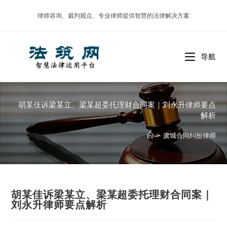
Skip
律师咨询、裁判观点、专业律师提供智慧的法律解决方案
to
content
导航
胡某佳诉梁某立、梁某超委托理财合同案｜刘永升律师要点
解析
>
虞城合同纠纷律师
胡某佳诉梁某立、梁某超委托理财合同案｜
刘永升律师要点解析