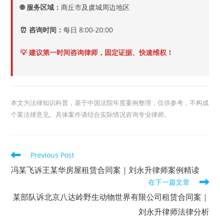
🌐 服务区域：
商丘市及虞城周边地区
⏰ 咨询时间：
每日 8:00-20:00
💡 建议第一时间咨询律师，固定证据、快速维权！
本文为法律知识科普，基于中国法院年度案例整理，仅供参考，不构成
个案法律意见。具体案件请结合实际情况咨询专业律师。
Read
Previous Post
more
articles
冯某飞诉王某华房屋租赁合同案｜刘永升律师案例精读
在下一篇文章
某部队诉北京八达岭野生动物世界有限公司租赁合同案｜
刘永升律师法律分析