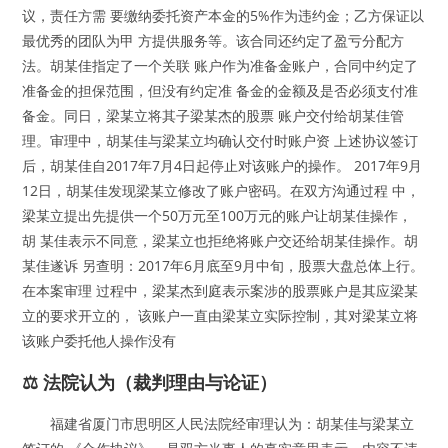
议，责任方需 要缴纳委托资产本金的5%作为违约金；乙方保证以
最优秀的团队为甲 方提供服务等。该合同还约定了盈亏分配方
法。胡某佳指定了一个关联 账户作为准备金账户，合同中约定了
准备金的担保范围，但没有约定准 备金的金额及是否必须支付准
备金。同日，梁某立将其子梁某杰的股票 账户交付给胡某佳管
理。审理中，胡某佳与梁某立均确认交付时账户资 上述协议签订
后，胡某佳自2017年7月4日起停止对该账户的操作。 2017年9月
12日，胡某佳发现梁某立修改了账户密码。在双方沟通过程 中，
梁某立提出先提供一个50万元至100万元的账户让胡某佳操作，
胡 某佳表示不同意，梁某立也拒绝将账户交还给胡某佳操作。胡
某佳遂诉 另查明：2017年6月底至9月中旬，股票大盘总体上行。
在本案审理 过程中，梁某杰到庭表示案涉的股票账户是其应梁某
立的要求开立的， 该账户一直由梁某立实际控制，其对梁某立将
该账户委托他人操作没有
⚖️ 法院认为（裁判理由与论证）
福建省厦门市思明区人民法院经审理认为：胡某佳与梁某立