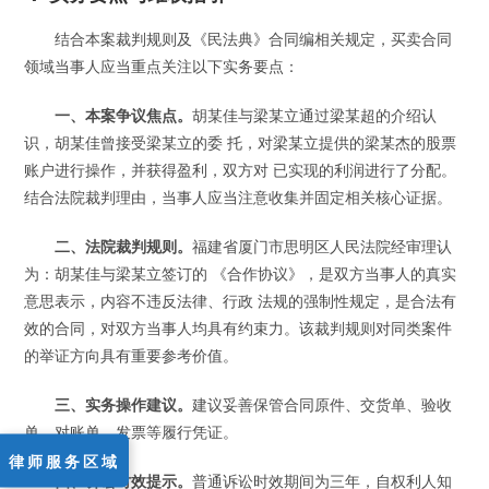
结合本案裁判规则及《民法典》合同编相关规定，买卖合同
领域当事人应当重点关注以下实务要点：
一、本案争议焦点。
胡某佳与梁某立通过梁某超的介绍认
识，胡某佳曾接受梁某立的委 托，对梁某立提供的梁某杰的股票
账户进行操作，并获得盈利，双方对 已实现的利润进行了分配。
结合法院裁判理由，当事人应当注意收集并固定相关核心证据。
二、法院裁判规则。
福建省厦门市思明区人民法院经审理认
为：胡某佳与梁某立签订的 《合作协议》，是双方当事人的真实
意思表示，内容不违反法律、行政 法规的强制性规定，是合法有
效的合同，对双方当事人均具有约束力。该裁判规则对同类案件
的举证方向具有重要参考价值。
三、实务操作建议。
建议妥善保管合同原件、交货单、验收
单、对账单、发票等履行凭证。
律师服务区域
四、诉讼时效提示。
普通诉讼时效期间为三年，自权利人知