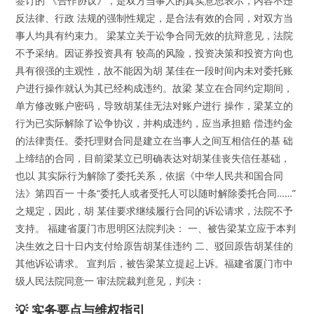
签订的 《合作协议》，是双方当事人的真实意思表示，内容不违
反法律、行政 法规的强制性规定，是合法有效的合同，对双方当
事人均具有约束力。 梁某立关于讼争合同无效的抗辩意见，法院
不予采纳。因证券投资具有 较高的风险，投资决策和投资方向也
具有很强的主观性，故不能因为胡 某佳在一段时间内未对委托账
户进行操作就认为其已经构成违约。故梁 某立在合同约定期间，
单方修改账户密码，导致胡某佳无法对账户进行 操作，梁某立的
行为已实际解除了讼争协议，并构成违约，应当承担赔 偿违约金
的法律责任。委托理财合同是建立在当事人之间互相信任的基 础
上缔结的合同，目前梁某立已明确表达对胡某佳丧失信任基础，
也以 其实际行为解除了委托关系，依据《中华人民共和国合同
法》第四百一 十条“委托人或者受托人可以随时解除委托合同……”
之规定，因此，胡 某佳要求继续履行合同的诉讼请求，法院不予
支持。 福建省厦门市思明区法院判决： 一、被告梁某立应于本判
决生效之日十日内支付给原告胡某佳违约 二、驳回原告胡某佳的
其他诉讼请求。 宣判后，被告梁某立提起上诉。福建省厦门市中
级人民法院同意一 审法院裁判意见，判决：
💡 实务要点与维权指引