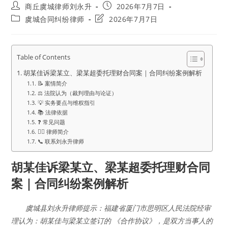
Post
Post
商丘虞城律师刘永升
2026年7月7日
author:
published:
Post
Post
虞城合同纠纷律师
2026年7月7日
category:
last
modified:
Table of Contents
胡某佳诉梁某立、梁某超委托理财合同案｜合同纠纷案例解析
📝 案情简介
⚖️ 法院认为（裁判理由与论证）
💡 实务要点与维权指引
📚 法律依据
❓ 常见问题
👨‍⚖️ 律师简介
📞 联系刘永升律师
胡某佳诉梁某立、梁某超委托理财合同
案｜合同纠纷案例解析
虞城县刘永升律师提示：福建省厦门市思明区人民法院经审
理认为：胡某佳与梁某立签订的 《合作协议》，是双方当事人的