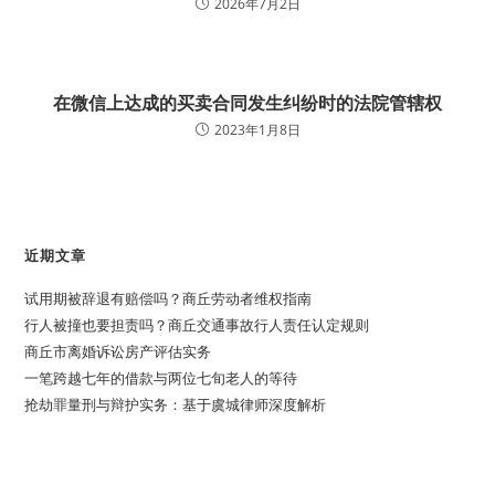
2026年7月2日
在微信上达成的买卖合同发生纠纷时的法院管辖权
2023年1月8日
近期文章
试用期被辞退有赔偿吗？商丘劳动者维权指南
行人被撞也要担责吗？商丘交通事故行人责任认定规则
商丘市离婚诉讼房产评估实务
一笔跨越七年的借款与两位七旬老人的等待
抢劫罪量刑与辩护实务：基于虞城律师深度解析