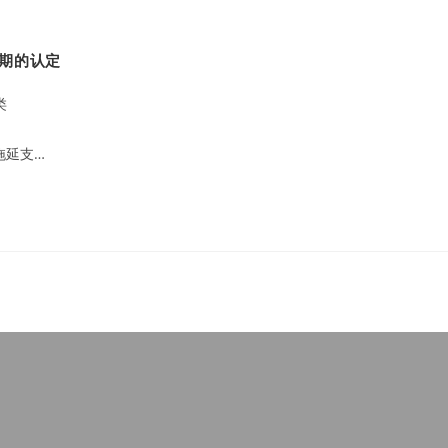
期的认定
类
拖延支…