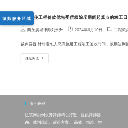
作为行使工程价款优先受偿权除斥期间起算点的竣工日
律师服务区域
Post
Post
Post
商丘虞城律师刘永升
2024年6月10日
工程款
author:
published:
category:
裁判要旨 针对发包人恶意拖延工程竣工验收时间，以期达到
作
继续阅读
为
行
使
工
程
价
款
优
先
受
偿
关于网站
权
除
斥
法筑网由刘永升律师精心打造，提供律师咨
期
询、裁判观点、诉讼方案。 高效、精准、智
间
起