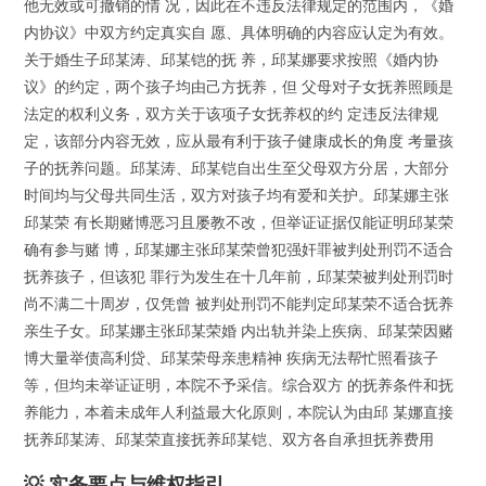
他无效或可撤销的情 况，因此在不违反法律规定的范围内，《婚
内协议》中双方约定真实自 愿、具体明确的内容应认定为有效。
关于婚生子邱某涛、邱某铠的抚 养，邱某娜要求按照《婚内协
议》的约定，两个孩子均由己方抚养，但 父母对子女抚养照顾是
法定的权利义务，双方关于该项子女抚养权的约 定违反法律规
定，该部分内容无效，应从最有利于孩子健康成长的角度 考量孩
子的抚养问题。邱某涛、邱某铠自出生至父母双方分居，大部分
时间均与父母共同生活，双方对孩子均有爱和关护。邱某娜主张
邱某荣 有长期赌博恶习且屡教不改，但举证证据仅能证明邱某荣
确有参与赌 博，邱某娜主张邱某荣曾犯强奸罪被判处刑罚不适合
抚养孩子，但该犯 罪行为发生在十几年前，邱某荣被判处刑罚时
尚不满二十周岁，仅凭曾 被判处刑罚不能判定邱某荣不适合抚养
亲生子女。邱某娜主张邱某荣婚 内出轨并染上疾病、邱某荣因赌
博大量举债高利贷、邱某荣母亲患精神 疾病无法帮忙照看孩子
等，但均未举证证明，本院不予采信。综合双方 的抚养条件和抚
养能力，本着未成年人利益最大化原则，本院认为由邱 某娜直接
抚养邱某涛、邱某荣直接抚养邱某铠、双方各自承担抚养费用
💡 实务要点与维权指引