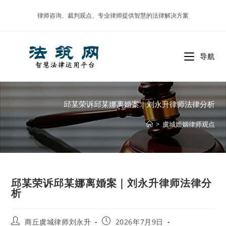
Skip
律师咨询、裁判观点、专业律师提供智慧的法律解决方案
to
content
导航
邱某荣诉邱某娜离婚案｜刘永升律师法律分析
>
虞城婚姻律师观点
邱某荣诉邱某娜离婚案｜刘永升律师法律分
析
Post
Post
商丘虞城律师刘永升
2026年7月9日