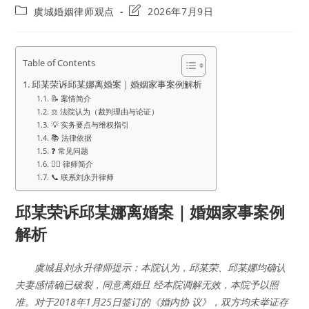
author:
published:
Post
Post
虞城婚姻律师观点
2026年7月9日
category:
last
modified:
Table of Contents
邱某荣诉邱某娜离婚案｜婚姻家事案例解析
📝 案情简介
⚖️ 法院认为（裁判理由与论证）
💡 实务要点与维权指引
📚 法律依据
❓ 常见问题
👨‍⚖️ 律师简介
📞 联系刘永升律师
邱某荣诉邱某娜离婚案｜婚姻家事案例
解析
虞城县刘永升律师提示：本院认为，邱某荣、邱某娜均确认
夫妻感情确已破裂，同意离婚且 经本院调解无效，本院予以照
准。对于2018年1月25日签订的《婚内协 议》，双方均未举证存