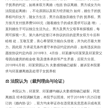
子抚养的约定，如将来双方离婚（包括 协议离婚、男方或女方向
法院提起离婚），不论原因以及双方经济能力 如何，婚生子的抚
养权均归女方，随女方生活，男方自愿放弃婚生子的 抚养权。男
方按月支付抚养费5000元（随着婚生子的成长需求可以递 增），
直到婚生子可以独立生活为止。男方及男方父母享有探视权，每
周可探视一天。第六条约定签订本协议的目的是男女双方今后和
睦相 处，互敬互爱，衷心希望双方能白头偕老，并为此尽最大努
力。因此双 方承诺无条件遵守本协议约定的内容，如有违反则自
愿按协议约定内容 2018年3、4月份，邱某娜与邱某荣及邱某荣父
母因自建房的租金收 取及债务承担等产生矛盾，后双方分居。
2018年6月初，邱某荣因认为 夫妻感情确已破裂，遂诉至本院要
求与邱某娜离婚及处理子女抚养权
⚖️ 法院认为（裁判理由与论证）
本院认为，邱某荣、邱某娜均确认夫妻感情确已破裂，同意
离婚且 经本院调解无效，本院予以照准。对于2018年1月25日签
订的《婚内协 议》，双方均未举证存在违背真实意思表示或有其