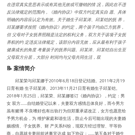
在违背真实意思表示或有其他无效或可撤销的情 况，因此在不违
反法律规定的范围内，《婚内协议》中双方约定真实自 愿、具体
明确的内容应认定为有效。关于婚生子邱某涛、邱某铠的抚 养，
邱某娜要求按照《婚内协议》的约定，两个孩子均由己方抚养，
但 父母对子女抚养照顾是法定的权利义务，双方关于该项子女抚
养权的约 定违反法律规定，该部分内容无效，应从最有利于孩子
健康成长的角度 考量孩子的抚养问题。邱某涛、邱某铠自出生至
父母双方分居，大部分 时间均与父母共同生活，双
📝 案情简介
邱某荣与邱某娜于2010年6月18日登记结婚。2011年2月19
日育有婚 生子邱某涛、2013年11月21日育有婚生子邱某铠。
2018年1月25日，邱某荣、邱某娜签订《婚内协议》，约定：男
女 双方……自结婚登记以来，夫妻双方感情总体良好，而今男方
虽有赌博 不良嗜好也有出轨行为但郑重承诺改正，女方也愿意给
予男方机会，为 维护家庭和谐生活，防止今后可能出现的夫妻婚
姻感情、子女抚养、财 产关系纠纷，现双方经过理智、平等协
商，自愿就夫妻间前述事宜达成 如下协议：……第五条对于婚生