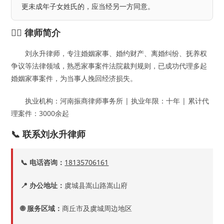
更未成年子女姓氏的，应当经另一方同意。
👨‍⚖️ 律师简介
刘永升律师，专注婚姻家事、婚约财产、离婚纠纷、抚养权
争议等法律领域，熟悉家事案件法院裁判规则，已成功代理多起
婚姻家事案件，为当事人挽回经济损失。
执业机构：河南振商律师事务所 | 执业年限：十年 | 累计代
理案件：3000余起
📞 联系刘永升律师
📞 电话咨询：
18135706161
📍 办公地址：
虞城县嵩山路嵩山府
🌐 服务区域：
商丘市及虞城周边地区