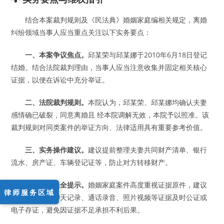
结合本案裁判规则及《民法典》婚姻家庭编相关规定，离婚
纠纷领域当事人应当重点关注以下实务要点：
一、本案争议焦点。
邱某荣与邱某娜于2010年6月18日登记
结婚。结合法院裁判理由，当事人应当注意收集并固定相关核心
证据，以便在诉讼中充分举证。
二、法院裁判规则。
本院认为，邱某荣、邱某娜均确认夫妻
感情确已破裂，同意离婚且 经本院调解无效，本院予以照准。该
裁判规则对同类案件的举证方向、法律适用具有重要参考价值。
三、实务操作建议。
建议提前整理夫妻共同财产清单、银行
流水、房产证、车辆登记证等，防止对方转移财产。
四、证据保全提示。
婚姻家庭案件高度重视证据原件，建议
律师服务区域
对银行流水、聊天记录、通话录音、照片视频等证据及时公证或
电子存证，避免因证据不足承担不利后果。