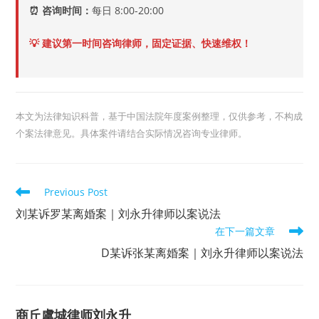
⏰ 咨询时间：
每日 8:00-20:00
💡 建议第一时间咨询律师，固定证据、快速维权！
本文为法律知识科普，基于中国法院年度案例整理，仅供参考，不构成
个案法律意见。具体案件请结合实际情况咨询专业律师。
Read
Previous Post
more
articles
刘某诉罗某离婚案｜刘永升律师以案说法
在下一篇文章
D某诉张某离婚案｜刘永升律师以案说法
商丘虞城律师刘永升