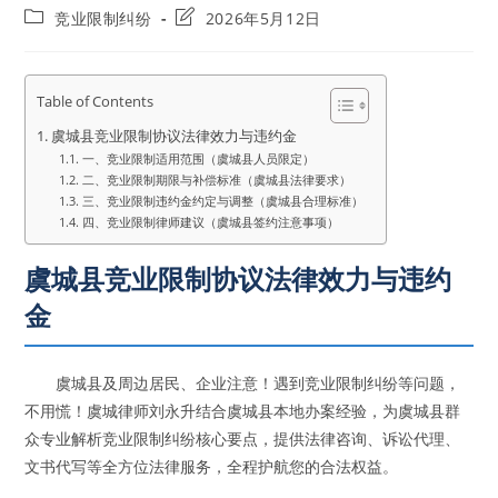
author:
published:
Post
Post
竞业限制纠纷
2026年5月12日
category:
last
modified:
Table of Contents
虞城县竞业限制协议法律效力与违约金
一、竞业限制适用范围（虞城县人员限定）
二、竞业限制期限与补偿标准（虞城县法律要求）
三、竞业限制违约金约定与调整（虞城县合理标准）
四、竞业限制律师建议（虞城县签约注意事项）
虞城县竞业限制协议法律效力与违约
金
虞城县及周边居民、企业注意！遇到竞业限制纠纷等问题，
不用慌！虞城律师刘永升结合虞城县本地办案经验，为虞城县群
众专业解析竞业限制纠纷核心要点，提供法律咨询、诉讼代理、
文书代写等全方位法律服务，全程护航您的合法权益。