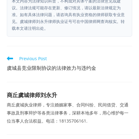
本文内容为法律知识科普，不构成对具体个案的法律意见或建
议。法律法规可能存在更新、修订情况，请以最新法律规定为
准。如有具体法律问题，请咨询具有执业资格的律师获取专业意
见。虞城律师刘永升律师执业证号可在中国律师网查询核实。转
载本文请注明出处。
Read
Previous Post
more
articles
虞城县竞业限制协议的法律效力与违约金
商丘虞城律师刘永升
商丘虞城执业律师，专注婚姻家事、合同纠纷、民间借贷、交通
事故及刑事辩护等各类法律事务，深耕本地多年，用心维护每一
位当事人合法权益。电话：18135706161.