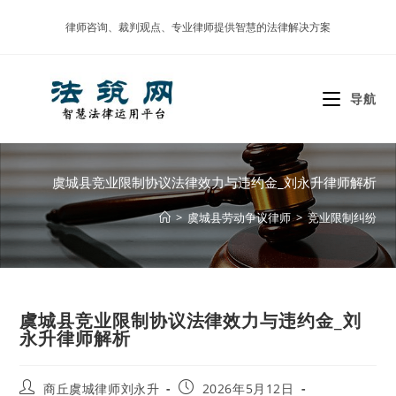
Skip
律师咨询、裁判观点、专业律师提供智慧的法律解决方案
to
content
导航
虞城县竞业限制协议法律效力与违约金_刘永升律师解析
>
虞城县劳动争议律师
>
竞业限制纠纷
虞城县竞业限制协议法律效力与违约金_刘
永升律师解析
Post
Post
商丘虞城律师刘永升
2026年5月12日