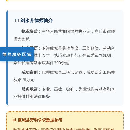
👨‍⚖️ 刘永升律师简介
执业资质：
中华人民共和国律师执业证，商丘市律师
协会会员
执业经历：
专注虞城县劳动争议、工伤赔偿、劳动合
律师服务区域
同纠纷等领域十余年，熟悉虞城县劳动仲裁委裁判规则，
累计代理劳动争议案件300余起
成功案例：
代理虞城某工伤认定案，成功认定工伤并
获赔28万元
服务承诺：
专业、高效、贴心，为虞城县劳动者和企
业提供精准法律服务
📊 虞城县劳动争议数据参考
据虞城县劳动人事争议仲裁委员会公开数据，近三年虞城