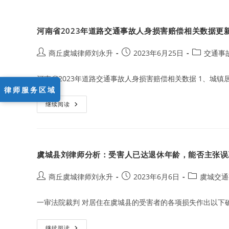
河南省2023年道路交通事故人身损害赔偿相关数据更
Post
Post
Post
商丘虞城律师刘永升
2023年6月25日
交通事
author:
published:
category:
河南省2023年道路交通事故人身损害赔偿相关数据 1、城镇
律师服务区域
河
继续阅读
南
省
2023
年
道
路
虞城县刘律师分析：受害人已达退休年龄，能否主张误
交
通
事
故
Post
Post
Post
商丘虞城律师刘永升
2023年6月6日
虞城交通
人
author:
published:
category:
身
损
一审法院裁判 对居住在虞城县的受害者的各项损失作出以下
害
赔
偿
相
虞
继续阅读