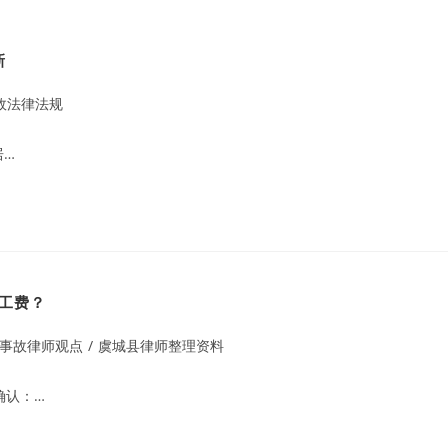
新
故法律法规
居…
工费？
事故律师观点
/
虞城县律师整理资料
确认：…