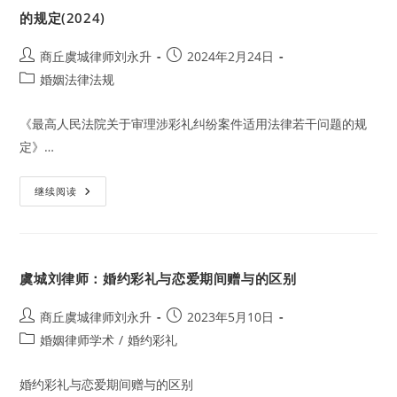
代
（20240408）
理
的规定(2024)
婚
约
彩
Post
Post
商丘虞城律师刘永升
2024年2月24日
礼
author:
published:
案
Post
婚姻法律法规
件
category:
胜
诉
《最高人民法院关于审理涉彩礼纠纷案件适用法律若干问题的规
定》…
最
继续阅读
高
人
民
法
院
关
虞城刘律师：婚约彩礼与恋爱期间赠与的区别
于
审
理
涉
Post
Post
商丘虞城律师刘永升
2023年5月10日
彩
author:
published:
Post
婚姻律师学术
礼
/
婚约彩礼
纠
category:
纷
案
婚约彩礼与恋爱期间赠与的区别
件