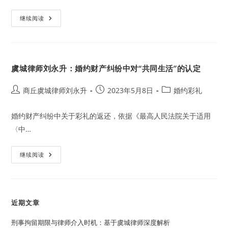
适
用
法
虞
继续阅读
律
城
若
刘
干
律
问
师：
题
婚
的
约
规
虞城律师刘永升：婚约财产纠纷中对“共同生活”的认定
彩
定
礼
(2024)
与
恋
Post
Post
Post
商丘虞城律师刘永升
2023年5月8日
婚约彩礼
爱
author:
published:
category:
期
间
婚约财产纠纷中关于彩礼的返还，依据《最高人民法院关于适用
赠
与
〈中…
的
区
别
虞
继续阅读
城
律
师
刘
永
升：
近期文章
婚
约
财
刑事拘留期限与律师介入时机：基于虞城律师深度解析
产