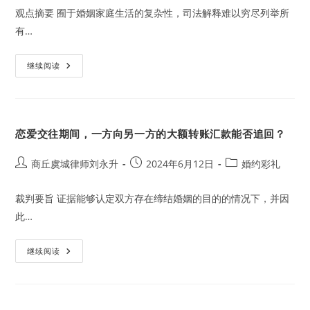
观点摘要 囿于婚姻家庭生活的复杂性，司法解释难以穷尽列举所
有…
法
继续阅读
律
规
定
“登
记
结
恋爱交往期间，一方向另一方的大额转账汇款能否追回？
婚
但
确
未
Post
Post
Post
商丘虞城律师刘永升
2024年6月12日
婚约彩礼
共
author:
published:
category:
同
生
裁判要旨 证据能够认定双方存在缔结婚姻的目的的情况下，并因
活”
的
此…
理
解
恋
继续阅读
爱
交
往
期
间，
一