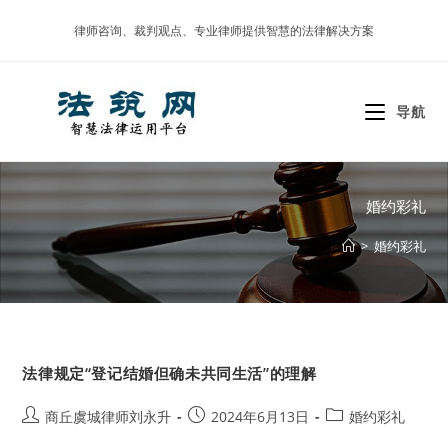
Skip
律师咨询、裁判观点、专业律师提供智慧的法律解决方案
to
content
导航
婚约彩礼
>
婚约彩礼
法律规定“登记结婚但确未共同生活”的理解
Post
Post
Post
商丘虞城律师刘永升
2024年6月13日
婚约彩礼
author:
published:
category: