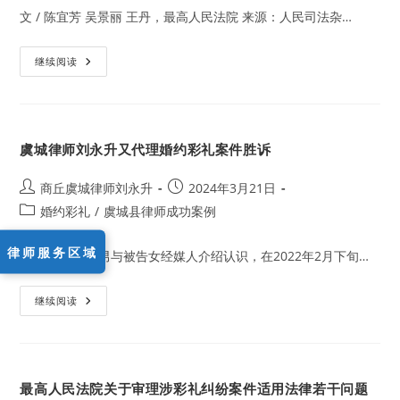
人
文 / 陈宜芳 吴景丽 王丹，最高人民法院 来源：人民司法杂…
民
法
院
《彩
《关
继续阅读
礼
于
纠
审
纷
理
规
涉
定》
彩
释
礼
评
虞城律师刘永升又代理婚约彩礼案件胜诉
纠
（20240429）
纷
案
件
Post
Post
商丘虞城律师刘永升
2024年3月21日
适
author:
published:
Post
婚约彩礼
用
/
虞城县律师成功案例
法
category:
律
若
律师服务区域
案情简介 原告男与被告女经媒人介绍认识，在2022年2月下旬…
干
问
题
的
虞
继续阅读
规
城
定》
律
的
师
理
刘
解
永
与
升
适
最高人民法院关于审理涉彩礼纠纷案件适用法律若干问题
又
用