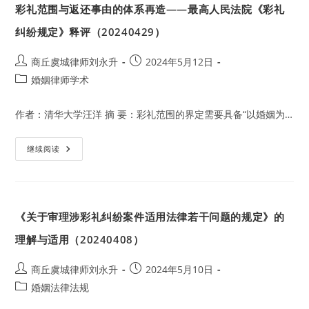
彩礼范围与返还事由的体系再造——最高人民法院《彩礼
方
向
另
纠纷规定》释评（20240429）
一
方
的
Post
Post
商丘虞城律师刘永升
2024年5月12日
大
author:
published:
额
Post
婚姻律师学术
转
category:
账
汇
作者：清华大学汪洋 摘 要：彩礼范围的界定需要具备“以婚姻为…
款
能
否
追
彩
继续阅读
回？
礼
范
围
与
返
还
《关于审理涉彩礼纠纷案件适用法律若干问题的规定》的
事
由
的
理解与适用（20240408）
体
系
再
Post
Post
商丘虞城律师刘永升
2024年5月10日
造
author:
published:
——
Post
婚姻法律法规
最
category:
高