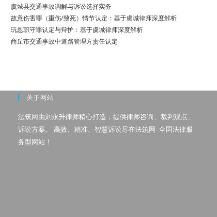
纠
虞城县交通事故调解与诉讼选择实务
纷
故意伤害罪（重伤/致死）情节认定：基于虞城律师深度解析
中
对
玩忽职守罪认定与辩护：基于虞城律师深度解析
“共
同
商丘市交通事故中道路管理方责任认定
生
活”
的
认
定
关于网站
法筑网由刘永升律师精心打造，提供律师咨询、裁判观点、
诉讼方案。 高效、精准、智慧诉讼尽在法筑网–全国法律服
务型网站！