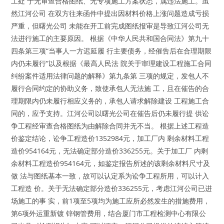
工处 于无审查合格图纸、无专项施工方案状态，属违法施工。虽
然江河公司 在双方往来函件中提出因材料价格上涨问题造成亏损
严重，但曙光公司 未能在开工前完成图纸报审是导致江河公司无
法进行施工的主要原因。 根据《中华人民共和国合同法》第九十
四条第三项“当事人一方迟延履 行主要债务，经催告后在合理期限
内仍未履行”以及根据《最高人民法 院关于审理建设工程施工合同
纠纷案件适用法律问题的解释》第九条第 三项的规定，发包人不
履行合同约定的协助义务，致使承包人无法施 工，且在催告的合
理期限内仍未履行相应义务的，承包人请求解除建设 工程施工合
同的，应予支持。江河公司以曙光公司在催告后仍未履行提 供讼
争工程经审查合格图纸为由解除合同并无不当。 根据上述工程造
价鉴定结论，讼争工程造价1352984元，加工厂内 剩余材料工程
造价954164元，无法确定部分造价336255元。关于加工厂 内剩
余材料工程造价954164元，如鉴定报告所述的该剩余材料尺寸及
做 法与图纸基本一致，故可以认定系为讼争工程所用，可以计入
工程造 价。关于无法确定部分造价336255元，考虑江河公司已进
场施工的事 实，前1项至5项均为施工应所必然发生的措施费用，
第6项外运重新镀 锌钢管费用，结合厦门市工程检测中心有限公