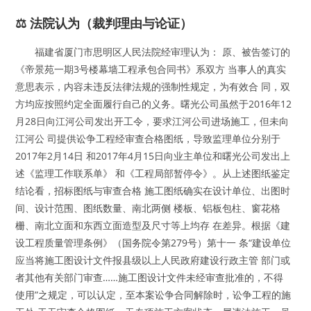
⚖️ 法院认为（裁判理由与论证）
福建省厦门市思明区人民法院经审理认为： 原、被告签订的
《帝景苑一期3号楼幕墙工程承包合同书》系双方 当事人的真实
意思表示，内容未违反法律法规的强制性规定，为有效合 同，双
方均应按照约定全面履行自己的义务。曙光公司虽然于2016年12
月28日向江河公司发出开工令，要求江河公司进场施工，但未向
江河公 司提供讼争工程经审查合格图纸，导致监理单位分别于
2017年2月14日 和2017年4月15日向业主单位和曙光公司发出上
述《监理工作联系单》 和《工程局部暂停令》。从上述图纸鉴定
结论看，招标图纸与审查合格 施工图纸确实在设计单位、出图时
间、设计范围、图纸数量、南北两侧 楼板、铝板包柱、窗花格
栅、南北立面和东西立面造型及尺寸等上均存 在差异。根据《建
设工程质量管理条例》（国务院令第279号）第十一 条“建设单位
应当将施工图设计文件报县级以上人民政府建设行政主管 部门或
者其他有关部门审查……施工图设计文件未经审查批准的，不得
使用”之规定，可以认定，至本案讼争合同解除时，讼争工程的施