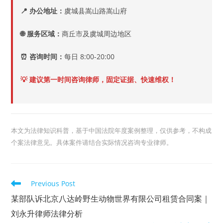
📍 办公地址：
虞城县嵩山路嵩山府
🌐 服务区域：
商丘市及虞城周边地区
⏰ 咨询时间：
每日 8:00-20:00
💡 建议第一时间咨询律师，固定证据、快速维权！
本文为法律知识科普，基于中国法院年度案例整理，仅供参考，不构成
个案法律意见。具体案件请结合实际情况咨询专业律师。
Read
Previous Post
more
articles
某部队诉北京八达岭野生动物世界有限公司租赁合同案｜
刘永升律师法律分析