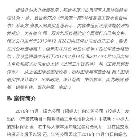
虞城县刘永升律师提示：福建省厦门市思明区人民法院经审
理认为： 原、被告签订的《帝景苑一期3号楼幕墙工程承包合同
书》系双方 当事人的真实意思表示，内容未违反法律法规的强制
性规定，为有效合 同，双方均应按照约定全面履行自己的义务。
曙光公司虽然于2016年12 月28日向江河公司发出开工令，要求
江河公司进场施工，但未向江河公 司提供讼争工程经审查合格图
纸，导致监理单位分别于2017年2月14日 和2017年4月15日向业
主单位和曙光公司发出上述《监理工作联系单》 和《工程局部暂
停令》。从上述图纸鉴定结论看，招标图纸与审查合格 施工图纸
确实在设计单位、出图时间、设计范围、图纸数量、南北两侧 楼
板、铝板包柱、窗花格栅、南北立
📝 案情简介
2016年11月，曙光公司（招标人）向江河公司（投标人）发
出的 《帝景苑项目一期幕墙施工承包招标文件》中载明：中标人
的投标保证 金，在中标人按本须知规定签订合同后，且在提交履
约保证金后予以退 还。江河公司因此于2016年11月11日向曙光