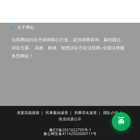
关于网站
法筑网由刘永升律师精心打造，提供律师咨询、裁判观点、
诉讼方案。 高效、精准、智慧诉讼尽在法筑网–全国法律服
务型网站！
类案高级搜索
民事案由速查
刑事罪名速查
团队介绍
执业信源公示
豫ICP备2021022795号-1
豫公网安备41142502000111号