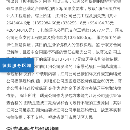
司出具《检测报告》内容 可以证实，江河公司提供的镀锌方管镀
锌层厚度已满足合同约定的 80μm厚度要求，故该1项至6项亦可
计入工程造价。综上所述，江河公 司已完工程及损失费用共计
2643404.6元（1352984.66元+336255.18元 +954164.76元
=2643404.6元），扣除曙光公司已支付工程款1567774元， 曙光
公司还应支付工程尾款及赔偿款为1075630.6元。 履约保函的法
律性质是保证，其目的是担保债权人的债权实现。鉴 于双方合同
已解除，且讼争合同履行不能的责任在曙光公司，故曙光公 司主
张没收该保函项下的保证金3137547.17元缺乏事实和法律依据。
律师服务区域
根 据上述曙光公司向江河公司发出的《帝景苑项目一期幕墙施工
承包招标 文件》中载明内容，江河公司已按招标文件规定向曙光
公司提供履约保 函，则曙光公司应当返还投标保证金80万元，曙
光公司主张该投标保证 金作为违约金予以没收亦缺乏事实和法律
依据。 综上所述，曙光公司作为发包方未能向江河公司提供经审
查合格的 图纸是造成工期延误和合同履行不能的主要原因，其以
江河公司延误工 期为由要求江河公司承担违约责任，缺乏事实和
法律依据，不予支持。 福建省厦门市思明区人民
💡 实务要点与维权指引