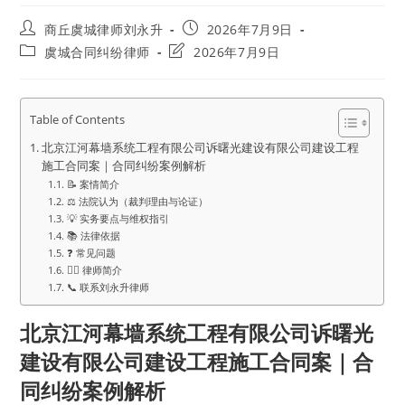
Post
Post
商丘虞城律师刘永升
2026年7月9日
author:
published:
Post
Post
虞城合同纠纷律师
2026年7月9日
category:
last
modified:
Table of Contents
北京江河幕墙系统工程有限公司诉曙光建设有限公司建设工程
施工合同案｜合同纠纷案例解析
📝 案情简介
⚖️ 法院认为（裁判理由与论证）
💡 实务要点与维权指引
📚 法律依据
❓ 常见问题
👨‍⚖️ 律师简介
📞 联系刘永升律师
北京江河幕墙系统工程有限公司诉曙光
建设有限公司建设工程施工合同案｜合
同纠纷案例解析