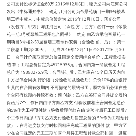
公司支付投标保证金80万 2016年12月6日，曙光公司向江河公司
发出《中标通知书》，确定 江河公司为帝景苑项目一期3号楼幕
墙工程中标人，中标总价暂定为 2016年12月10日，曙光公司
（发包方，甲方）与江河公司（承包 方，乙方）签订一份《帝景
苑一期3号楼幕墙工程承包合同书》，约定 由乙方承包帝景苑一
期项目3号楼2-59层幕墙工程制作安装（含验收 前、后）；第一
阶段总工期为200天，工期自2016年12月11日至2017年6 月30
日；合同计价采取暂定总价及固定全费用综合单价，工程量据实
结 算；工程总价暂定为45715936元，合同内第一阶段暂定工程
总价为 19898275.9元；合同签订后，乙方应在15个日历天内向
甲方提供合同执 行阶段（分验收前及验收后）总价10%的由银行
出具的在合同有效期内 不可撤销的履约保函，履约保函必须在整
个合同有效期内持续有效；预 付款：乙方在签订合同并提交履约
保函后7个工作日内由甲方向乙方支 付验收前相应合同暂定总价
的5%作为工程预付款（验收后预付款在确 定验收后开工日期后7
个工作日内由甲方向乙方支付验收后暂定总价的 5%作为工程预付
款），在月进度款支付时扣回相应完成工程量的预付 款，甲方至
少在合同规定的完工工期前两个月将工程预付款全部扣回； 进度