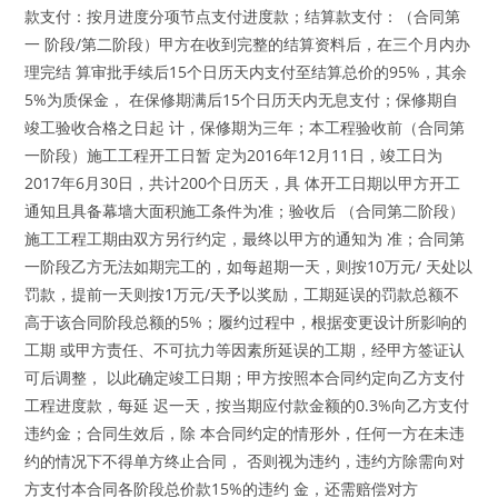
款支付：按月进度分项节点支付进度款；结算款支付：（合同第
一 阶段/第二阶段）甲方在收到完整的结算资料后，在三个月内办
理完结 算审批手续后15个日历天内支付至结算总价的95%，其余
5%为质保金， 在保修期满后15个日历天内无息支付；保修期自
竣工验收合格之日起 计，保修期为三年；本工程验收前（合同第
一阶段）施工工程开工日暂 定为2016年12月11日，竣工日为
2017年6月30日，共计200个日历天，具 体开工日期以甲方开工
通知且具备幕墙大面积施工条件为准；验收后 （合同第二阶段）
施工工程工期由双方另行约定，最终以甲方的通知为 准；合同第
一阶段乙方无法如期完工的，如每超期一天，则按10万元/ 天处以
罚款，提前一天则按1万元/天予以奖励，工期延误的罚款总额不
高于该合同阶段总额的5%；履约过程中，根据变更设计所影响的
工期 或甲方责任、不可抗力等因素所延误的工期，经甲方签证认
可后调整， 以此确定竣工日期；甲方按照本合同约定向乙方支付
工程进度款，每延 迟一天，按当期应付款金额的0.3%向乙方支付
违约金；合同生效后，除 本合同约定的情形外，任何一方在未违
约的情况下不得单方终止合同， 否则视为违约，违约方除需向对
方支付本合同各阶段总价款15%的违约 金，还需赔偿对方