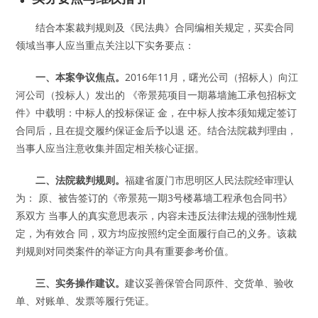
结合本案裁判规则及《民法典》合同编相关规定，买卖合同
领域当事人应当重点关注以下实务要点：
一、本案争议焦点。
2016年11月，曙光公司（招标人）向江
河公司（投标人）发出的 《帝景苑项目一期幕墙施工承包招标文
件》中载明：中标人的投标保证 金，在中标人按本须知规定签订
合同后，且在提交履约保证金后予以退 还。结合法院裁判理由，
当事人应当注意收集并固定相关核心证据。
二、法院裁判规则。
福建省厦门市思明区人民法院经审理认
为： 原、被告签订的《帝景苑一期3号楼幕墙工程承包合同书》
系双方 当事人的真实意思表示，内容未违反法律法规的强制性规
定，为有效合 同，双方均应按照约定全面履行自己的义务。该裁
判规则对同类案件的举证方向具有重要参考价值。
三、实务操作建议。
建议妥善保管合同原件、交货单、验收
单、对账单、发票等履行凭证。