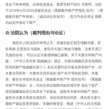
其名下终身寿险、证券投资基金、股票等财产的行 另查明，法院
于2018年6月5日向原被告送达《离婚案件财产申报告 知书》《离
婚案件财产申报表》《诚信诉讼告知书》，双方均未在举证 期限
内如实申报名下财产。
⚖️ 法院认为（裁判理由与论证）
瑞安市人民法院经审理认为：原被告缺乏相互理解沟通，原
告离婚 态度坚定与固执，被告亦无诚心悔改与挽救，夫妻关系已
无挽回余地， 可以认定夫妻感情确已破裂。关于夫妻共同财产问
题，《中华人民共和 国婚姻法》规定，夫妻在婚姻关系存续期间
所得的财产除婚姻法第十八 条及夫妻约定归各自所有财产外，归
夫妻共同所有；夫妻对共同所有的 财产有平等的处理权。本案
原、被告在本院向其送达《离婚案件财产申 报告知书》《离婚案
件财产申报表》后，均未在举证期限内如实填写申 报名下财产。
原告隐瞒诸如登记在其名下的基金、保险等夫妻共同财产 项目，
被告在夫妻关系发生危机时，未征得原告的同意，擅自将夫妻大
额财产诸如安置房指标、车辆转移变卖，根据《中华人民共和国