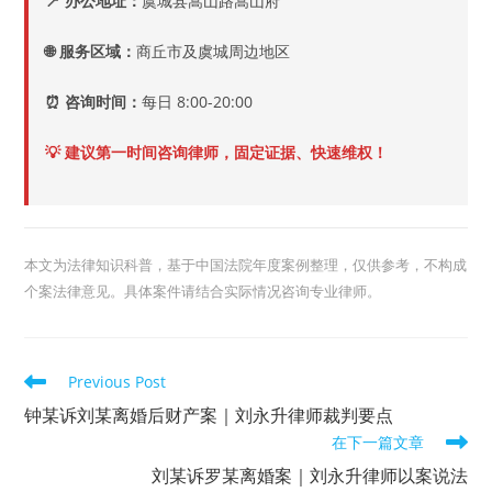
📍 办公地址：
虞城县嵩山路嵩山府
🌐 服务区域：
商丘市及虞城周边地区
⏰ 咨询时间：
每日 8:00-20:00
💡 建议第一时间咨询律师，固定证据、快速维权！
本文为法律知识科普，基于中国法院年度案例整理，仅供参考，不构成
个案法律意见。具体案件请结合实际情况咨询专业律师。
Read
Previous Post
more
articles
钟某诉刘某离婚后财产案｜刘永升律师裁判要点
在下一篇文章
刘某诉罗某离婚案｜刘永升律师以案说法