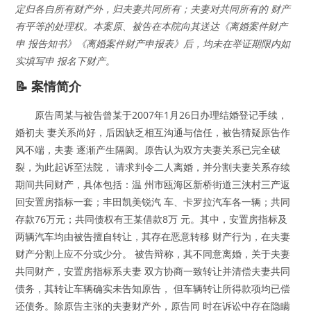
定归各自所有财产外，归夫妻共同所有；夫妻对共同所有的 财产
有平等的处理权。本案原、被告在本院向其送达《离婚案件财产
申 报告知书》《离婚案件财产申报表》后，均未在举证期限内如
实填写申 报名下财产。
📝 案情简介
原告周某与被告曾某于2007年1月26日办理结婚登记手续，
婚初夫 妻关系尚好，后因缺乏相互沟通与信任，被告猜疑原告作
风不端，夫妻 逐渐产生隔阂。原告认为双方夫妻关系已完全破
裂，为此起诉至法院， 请求判令二人离婚，并分割夫妻关系存续
期间共同财产，具体包括：温 州市瓯海区新桥街道三浃村三产返
回安置房指标一套；丰田凯美锐汽 车、卡罗拉汽车各一辆；共同
存款76万元；共同债权有王某借款8万 元。其中，安置房指标及
两辆汽车均由被告擅自转让，其存在恶意转移 财产行为，在夫妻
财产分割上应不分或少分。 被告辩称，其不同意离婚，关于夫妻
共同财产，安置房指标系夫妻 双方协商一致转让并清偿夫妻共同
债务，其转让车辆确实未告知原告， 但车辆转让所得款项均已偿
还债务。除原告主张的夫妻财产外，原告同 时在诉讼中存在隐瞒