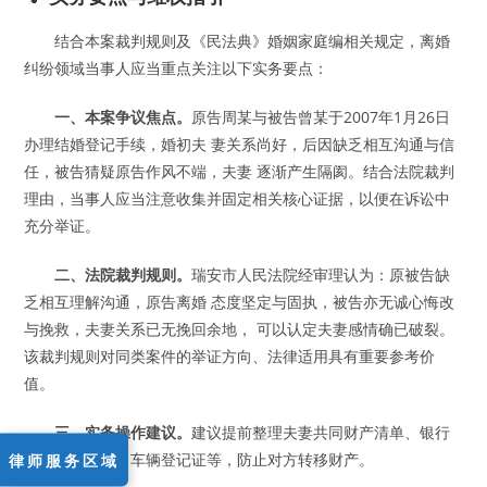
结合本案裁判规则及《民法典》婚姻家庭编相关规定，离婚
纠纷领域当事人应当重点关注以下实务要点：
一、本案争议焦点。
原告周某与被告曾某于2007年1月26日
办理结婚登记手续，婚初夫 妻关系尚好，后因缺乏相互沟通与信
任，被告猜疑原告作风不端，夫妻 逐渐产生隔阂。结合法院裁判
理由，当事人应当注意收集并固定相关核心证据，以便在诉讼中
充分举证。
二、法院裁判规则。
瑞安市人民法院经审理认为：原被告缺
乏相互理解沟通，原告离婚 态度坚定与固执，被告亦无诚心悔改
与挽救，夫妻关系已无挽回余地， 可以认定夫妻感情确已破裂。
该裁判规则对同类案件的举证方向、法律适用具有重要参考价
值。
三、实务操作建议。
建议提前整理夫妻共同财产清单、银行
流水、房产证、车辆登记证等，防止对方转移财产。
律师服务区域