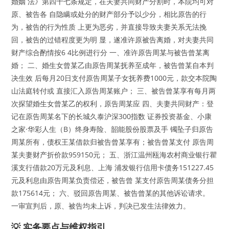
婚姻 法》第四十七条规定，在夫妻共同财产分割时，本院均可对
原、被告各 自隐瞒或处分的财产部分予以少分，相比原告的行
为，被告的行为性质 上更为恶劣，并直接导致夫妻关系无法挽
回，被告的过错程度更为明 显，遂准许原被告离婚，对夫妻共同
财产综合酌情按6 4比例进行分 一、准许原告周某与被告曾某离
婚； 二、婚生女曾某乙由原告周某抚养至成年，被告曾某自本判
决生效 后每月20日支付原告周某子女抚养费1000元，款交本院陶
山法庭转付或 直接汇入原告周某账户； 三、被告曾某享有每月两
次探望婚生女曾某乙的权利，原告周某应 四、夫妻共同财产：登
记在原告周某名下的长城久泰沪深300指数 证券投资基金、小康
之家·华彩人生（B）终身寿险、韶能股份股票及手 镯坠子归原告
周某所有，债权王某借款归被告曾某享有；被告曾某支付 原告周
某夫妻财产折价款959150元； 五、浙江温州瓯海农村商业银行瞿
溪支行借款20万元及利息、上海 浦发银行信用卡债务151227.45
元及利息由原告周某负责偿还，被告曾 某支付原告周某债务分担
款175614元； 六、驳回原告周某、被告曾某的其他诉讼请求。
一审宣判后，原、被告均未上诉，判决已发生法律效力。
💡 实务要点与维权指引