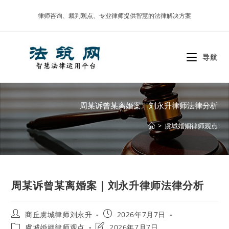
Skip
律师咨询、裁判观点、专业律师提供智慧的法律解决方案
to
content
导航
周某诉曾某离婚案｜刘永升律师法律分析
>
虞城婚姻律师观点
周某诉曾某离婚案｜刘永升律师法律分析
Post
Post
商丘虞城律师刘永升
2026年7月7日
author:
published:
Post
Post
虞城婚姻律师观点
2026年7月7日