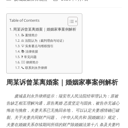
category:
last
modified:
Table of Contents
周某诉曾某离婚案｜婚姻家事案例解析
📝 案情简介
⚖️ 法院认为（裁判理由与论证）
💡 实务要点与维权指引
📚 法律依据
❓ 常见问题
👨‍⚖️ 律师简介
📞 联系刘永升律师
周某诉曾某离婚案｜婚姻家事案例解析
虞城县刘永升律师提示：瑞安市人民法院经审理认为：原被
告缺乏相互理解沟通，原告离婚 态度坚定与固执，被告亦无诚心
悔改与挽救，夫妻关系已无挽回余地， 可以认定夫妻感情确已破
裂。关于夫妻共同财产问题，《中华人民共和 国婚姻法》规定，
夫妻在婚姻关系存续期间所得的财产除婚姻法第十八 条及夫妻约