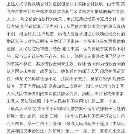
上述方式取得款项交付的证据但是并未实际交付款项。由于傅 某
飞在本案中始终主张本案借款为其与金某鸿之间形成的新的借款
关 系，与之前的借款行为无关，承兑汇票已经实际完成交付，而
双方提供 的证据其证明力相当，从而使本案款项交付的事实真伪
不明。根据相关 法律规定，出借人应当承担证明款项已经交付的
举证责任，对为反驳负 有举证证明责任一方所主张事实而提供的
证据，人民法院经审查并结合 相关事实，认为待证事实真伪不明
的，应当认定该事实不存在。综上， 法院认定案涉款项已经交付
的事实不存在，案涉借款合同未生效。保证 合同作为借款合同的
从合同亦未生效，故吴某江、姚某通作为保证人无 须承担保证责
任。傅某飞的诉请证据不足，法院不予支持。吴某江经该 院传票
传唤，无正当理由未到庭参加第二次庭审，浙江省杭州市萧山区
人民法院依据查明的事实依法缺席判决。据此，浙江省杭州市萧
山区人 民法院依照《中华人民共和国合同法》第二百一十条，
《最高人民法院 关于关于审理民间借贷案件适用法律若干问题的
解释》第九条第一款第 三项，《中华人民共和国民事诉讼法》第
六十四条、第一百四十四条和 《最高人民法院关于适用〈中华人
民共和国民事诉讼法〉的解释》第九 十一条、第一百零八条之规