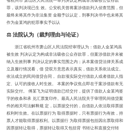
省杭州市 萧山区人民法院一审判决认定构成非法吸收公众存款
罪，该判决现已生 效。公安机关曾将案涉借款列入侦查范围，但
最终未将其作为非法集资 金额予以认定，刑事判决书中也未将其
作为金某鸿的犯罪事实予以认
⚖️ 法院认为（裁判理由与论证）
浙江省杭州市萧山区人民法院经审理认为：借款人金某鸿虽
被生效 判决认定为构成非法吸收公众存款罪，但案涉借款并未被
纳入生效刑事 判决认定的事实范围之内；从本案借贷法律关系成
立及履行情况看，借 贷双方意思表示真实，借款关系依法成立。
依法成立的民间借贷合同， 自款项实际交付借款人或者借款人指
定、认可的接收人时生效。 本案的争议焦点即在于案涉借款有无
实际交付。 傅某飞为证明借款已经交付，提供了借款人金某鸿签
字的收条和承 兑汇票复印件。最高人民法院关于审理民间借贷案
件的相关司法解释规 定，以票据交付的，自借款人依法取得票据
权利时生效。在以票据行为 取得票据时，只有票据行为有效，持
票人才能取得票据权利。以票据行 为取得票据包括因出票取得和
因票据转让取得，票据转让取得又包括背 书转让和直接交付转