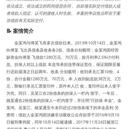
依法成立。依法成立的民间借贷合同， 自款项实际交付借款人或
者借款人指定、认可的接收人时生效。 本案的争议焦点即在于案
涉借款有无实际交付。
📝 案情简介
金某鸿与傅某飞有多次借款往来。2013年10月14日，金某鸿
向傅某 飞出具借条及收条各2份。借条分别载明：金某鸿因经营
缺资金向傅某 飞借款1280万元、70万元，按月利率2.5%计付利
息。担保人对以上借款 本息等承担连带保证责任，保证期限至履
行还款届满之日起两年。收条 分别载明：收到承兑汇票10份、4
份，合计金额1280万元、70万元，本 人收到贴息款38万元、2万
元，附银行承兑汇票复印件，原件本人已 收，复印件以本人签字
为凭。同日，吴某江在2份借条的担保人一栏内 签字。一年后，
姚某通在2份借条的担保人一栏内签字，并注明“只担保 本金”。金
某鸿、吴某江、姚某通至今未归还过2份借条项下的本金及利 另
查明：借款人金某鸿因涉嫌非法吸收公众存款罪于2016年9月10
日被刑事拘留，同年10月14日被逮捕，2017年11月24日被浙江