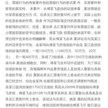
让。票据行为的有效要件包括票据行为的形式要 件、实质要件和
签章的真实性。 本案中，从傅某飞提供的证据来看，案涉票据交
付采用直接交付方 式。在承兑汇票的复印件上签字，实际上起到
的也是收条的作用。收条 作为证明款项交付的直接证据，一般具
有较强的证明力。但是，案涉承 兑汇票复印件仅有票据正面，缺
少票据背面的背书记载情况，傅某飞取 得票据的来源不明，在审
理过程中也未给出明确解释，而从傅某飞在本 案诉讼后与吴某江
的对话录音中可知，金某鸿向傅某飞所借借款中由吴 某江提供担
保的款项共两笔，一笔1350万元（1280万元、50万元、20万
元），另一笔400万元，形成了3份借条，其中1350万元借款的构
成与本 案借款相吻合。同时，傅某飞在对话中还提到，为了保证
担保的有效 性，其每隔两年均会要求借款人及担保人重新出具相
关借款手续，并以 重新在承兑汇票复印件上签名的方式来证明款
项已经交付。结合金某鸿 在接受该院和公安机关调查时均陈述，
吴某江提供担保的1750万元借款 系其从2009年开始陆续向傅某
飞所借，傅某飞在2013年10月要求其和吴 某江重新出具借条及在
承兑汇票复印件上签名。该说法与吴某江、姚某 通的抗辩及录音
资料所示内容可相印证，使得法院有理由相信傅某飞可 能只是以