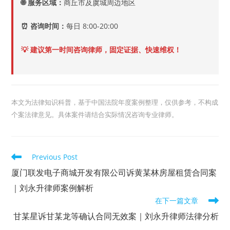
🌐 服务区域：
商丘市及虞城周边地区
⏰ 咨询时间：
每日 8:00-20:00
💡 建议第一时间咨询律师，固定证据、快速维权！
本文为法律知识科普，基于中国法院年度案例整理，仅供参考，不构成
个案法律意见。具体案件请结合实际情况咨询专业律师。
Read
Previous Post
more
articles
厦门联发电子商城开发有限公司诉黄某林房屋租赁合同案
｜刘永升律师案例解析
在下一篇文章
甘某星诉甘某龙等确认合同无效案｜刘永升律师法律分析