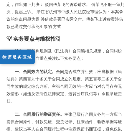
定，作出如下判决： 驳回傅某飞的诉讼请求。 傅某飞不服一审判
决，提起上诉。 浙江省杭州市中级人民法院经审理认为：本案争
议的焦点问题为案 涉借款是否已实际交付。傅某飞上诉称案涉借
款已通过交付承兑汇票的 方式
💡 实务要点与维权指引
结合本案裁判规则及《民法典》合同编相关规定，合同纠纷
律师服务区域
案件中当事人应当重点关注以下实务要点：
一、合同效力的认定。
合同是否成立并生效，应当根据《民
法典》第四百九十条关于合同成立的规定、第五百零二条关于合
同生效的规定综合判断。主张合同无效的一方应当对合同存在无
效情形（如违反强制性法律规定、违背公序良俗等）承担举证责
任。
二、合同履行的举证责任。
主张已履行合同义务的一方应当
提供合同原件、付款凭证、交货记录、往来函件、验收单据等证
据。建议当事人在合同履行过程中注意保留书面证据，避免仅以