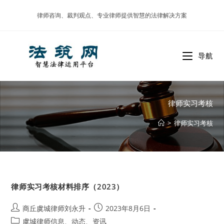
Skip
律师咨询、裁判观点、专业律师提供智慧的法律解决方案
to
content
导航
律师实习考核
>
律师实习考核
律师实习考核材料排序（2023）
Post
Post
商丘虞城律师刘永升
2023年8月6日
author:
published:
Post
虞城律师信息、动态、资讯