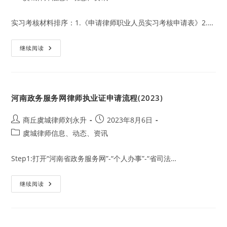
category:
实习考核材料排序：1.《申请律师职业人员实习考核申请表》2.…
律
继续阅读
师
实
习
考
核
材
河南政务服务网律师执业证申请流程(2023)
料
排
序
（2023）
Post
Post
商丘虞城律师刘永升
2023年8月6日
author:
published:
Post
虞城律师信息、动态、资讯
category:
Step1:打开“河南省政务服务网”-“个人办事”-“省司法…
河
继续阅读
南
政
务
服
务
网