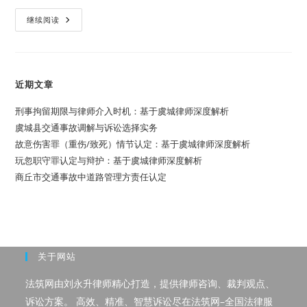
河
继续阅读
南
省
申
请
律
师
近期文章
执
业
人
刑事拘留期限与律师介入时机：基于虞城律师深度解析
员
实
虞城县交通事故调解与诉讼选择实务
习
故意伤害罪（重伤/致死）情节认定：基于虞城律师深度解析
管
理
玩忽职守罪认定与辩护：基于虞城律师深度解析
实
施
商丘市交通事故中道路管理方责任认定
办
法
(2021)
关于网站
法筑网由刘永升律师精心打造，提供律师咨询、裁判观点、
诉讼方案。 高效、精准、智慧诉讼尽在法筑网–全国法律服