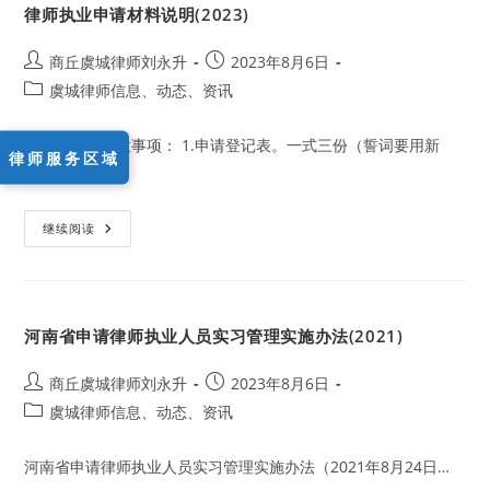
律师执业申请材料说明(2023)
律
师
执
业
Post
Post
商丘虞城律师刘永升
2023年8月6日
证
author:
published:
Post
虞城律师信息、动态、资讯
申
请
category:
流
程
装订顺序及注意事项： 1.申请登记表。一式三份（誓词要用新
(2023)
律师服务区域
颁…
律
继续阅读
师
执
业
申
请
材
河南省申请律师执业人员实习管理实施办法(2021)
料
说
明
(2023)
Post
Post
商丘虞城律师刘永升
2023年8月6日
author:
published:
Post
虞城律师信息、动态、资讯
category:
河南省申请律师执业人员实习管理实施办法（2021年8月24日…