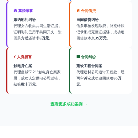
💑 离婚家事
📄 合同借贷
婚约彩礼纠纷
民间借贷纠纷
代理女方收集共同生活证据，
借条审核发现瑕疵，补充转账
证明彩礼已用于共同开支，驳
记录形成完整证据链，成功追
回男方返还请求
8万元
。
回借款本息
35万元
。
⚡ 人身损害
🏢 合同纠纷
触电身亡案
建设工程合同案
代理虞城”7·21″触电身亡案家
代理建材公司追讨工程款，经
属，成功认定供电公司过错，
两审诉讼成功追回款项
86万
获赔
数十万元
。
元
。
查看更多成功案例 →