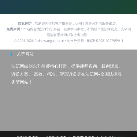
隐私保护：
您的咨询信息将严格保密，仅用于案件分析与服务跟进。
免责声明：
本站内容为法律知识科普，仅供学习参考，不构成个案法律意见。具体问
题请联系律师获取专业指导。
© 2024-2026 fazhuwang.com.cn · 刘永升律师 · 豫ICP备2021022795号-1
关于网站
法筑网由刘永升律师精心打造，提供律师咨询、裁判观点、
诉讼方案。 高效、精准、智慧诉讼尽在法筑网–全国法律服
务型网站！