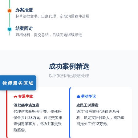
办案推进
起草法律文书、出庭代理，定期沟通案件进展
结案回访
归档材料，提交总结，后续问题继续跟进
成功案例精选
以下案例均已脱敏处理
律师服务区域
🚗 交通事故
💼 劳动争议
酒驾肇事逃逸案
农民工讨薪案
代理伤者获赔医疗费、伤残赔
通过”债务转移”法律关系分
偿金共计
28万元
。通过交警排
析，锁定实际付款人，成功追
查锁定肇事方，成功主张交强
回拖欠工资
12万元
。
险赔偿。