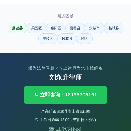
服务区域
虞城县
梁园区
睢阳区
夏邑县
永城市
柘城县
宁陵县
民权县
睢县
遇到法律问题？专业律师为您排忧解难
刘永升律师
📞 立即咨询：18135706161
📍 商丘市虞城县嵩山路嵩山府
⏰ 工作日 8:00-18:00，节假日可预约
🗺️ 点击导航到事务所