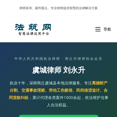
Skip
律师咨询、裁判观点、专业律师提供智慧的法律解决方案
to
content
导航
中华人民共和国执业律师 · 商丘市律师协会会员
虞城律师 刘永升
执业十年，深耕商丘虞城县本地法律服务。专注
离婚财产
分割、交通事故理赔、劳动工伤赔偿、民间借贷追讨、合
同货款纠纷
，累计代理各类案件1000余起，依法维护当事
人合法权益。