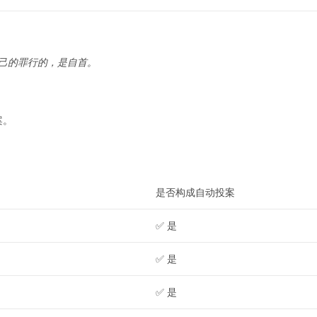
己的罪行的，是自首。
案。
是否构成自动投案
✅ 是
✅ 是
✅ 是