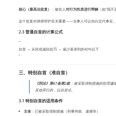
核心（最高法批复）
：被告人
对行为性质进行辩解
（如”我不
这个批复对律师辩护至关重要——当事人可以坦白交代事实
2.3 普通自首的计算公式
“`
自首 → 从轻或减轻处罚 → 减少基准刑的40%以下
“`
三、特别自首（准自首）
《刑法》第67条第2款
：被采取强制措施的犯罪嫌
其他罪行的，以自首论。
3.1 特别自首的适用条件
主体
：已被采取强制措施（刑事拘留、逮捕等）