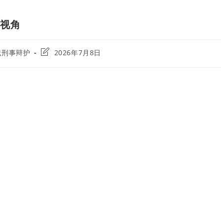
务视角
Post
城刑事辩护
2026年7月8日
y:
last
modified: