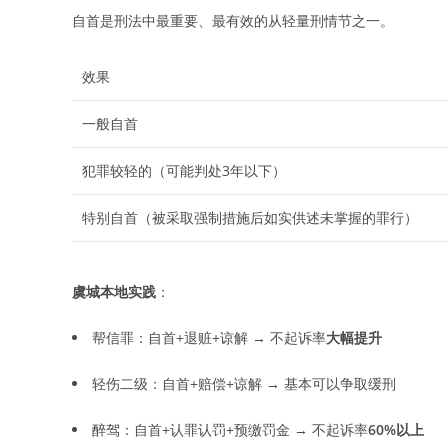
自首是刑法中最重要、最有效的从轻量刑情节之一。
效果
一般自首
犯罪较轻的（可能判处3年以下）
特别自首（被采取强制措施后如实供述未掌握的罪行）
虞城本地实践
：
帮信罪：自首+退赃+谅解 → 不起诉率
大幅提升
轻伤二级：自首+赔偿+谅解 → 基本可以争取缓刑
醉驾：自首+认罪认罚+预缴罚金 → 不起诉率
60%以上