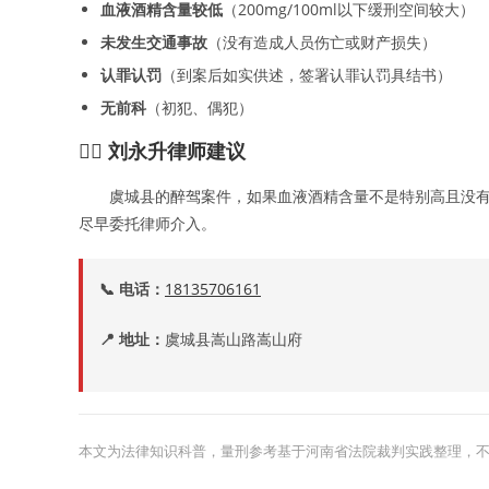
血液酒精含量较低
（200mg/100ml以下缓刑空间较大）
未发生交通事故
（没有造成人员伤亡或财产损失）
认罪认罚
（到案后如实供述，签署认罪认罚具结书）
无前科
（初犯、偶犯）
👨‍⚖️ 刘永升律师建议
虞城县的醉驾案件，如果血液酒精含量不是特别高且没
尽早委托律师介入。
📞 电话：
18135706161
📍 地址：
虞城县嵩山路嵩山府
本文为法律知识科普，量刑参考基于河南省法院裁判实践整理，