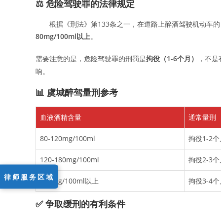
⚖️ 危险驾驶罪的法律规定
根据《刑法》第133条之一，在道路上醉酒驾驶机动车
80mg/100ml以上
。
需要注意的是，危险驾驶罪的刑罚是
拘役（1-6个月）
，不是
响。
📊 虞城醉驾量刑参考
血液酒精含量
通常量刑
80-120mg/100ml
拘役1-2个
120-180mg/100ml
拘役2-3个
律师服务区域
180mg/100ml以上
拘役3-4个
✅ 争取缓刑的有利条件