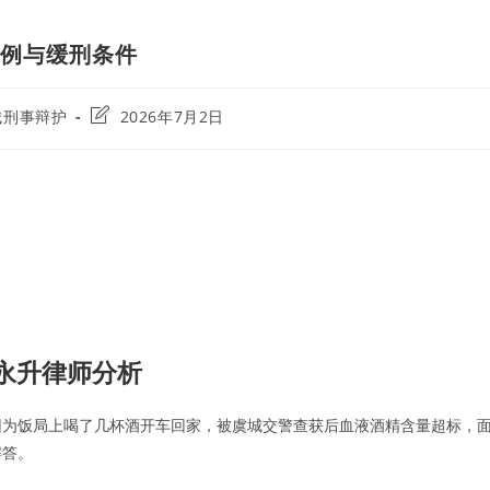
判例与缓刑条件
Post
城刑事辩护
2026年7月2日
y:
last
modified:
永升律师分析
因为饭局上喝了几杯酒开车回家，被虞城交警查获后血液酒精含量超标，
解答。