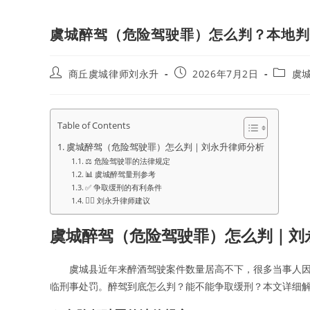
虞城醉驾（危险驾驶罪）怎么判？本地
Post
Post
Post
商丘虞城律师刘永升
2026年7月2日
虞
author:
published:
categor
Table of Contents
虞城醉驾（危险驾驶罪）怎么判｜刘永升律师分析
⚖️ 危险驾驶罪的法律规定
📊 虞城醉驾量刑参考
✅ 争取缓刑的有利条件
👨‍⚖️ 刘永升律师建议
虞城醉驾（危险驾驶罪）怎么判｜刘
虞城县近年来醉酒驾驶案件数量居高不下，很多当事人
临刑事处罚。醉驾到底怎么判？能不能争取缓刑？本文详细