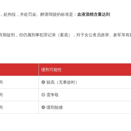
的，处拘役，并处罚金。醉酒驾驶的标准是：
血液酒精含量达到
有期徒刑，但仍属刑事犯罪记录（案底），对子女公务员政审、参军等有
缓刑可能性
月
🔵 较高（无事故时）
月
🟡 需争取
月
🔴 缓刑较难