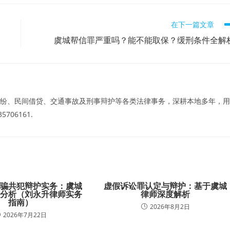
在下一篇文章
虞城帮信罪严重吗？能不能取保？缓刑条件全解
纷、民间借贷、交通事故及刑事辩护等各类法律事务，深耕本地多年，用
06161.
诈骗共犯辩护实务：虞城
虚假诉讼罪认定与辩护：基于虞城
度分析（刘永升律师实务
律师深度解析
指南）
2026年8月2日
2026年7月22日