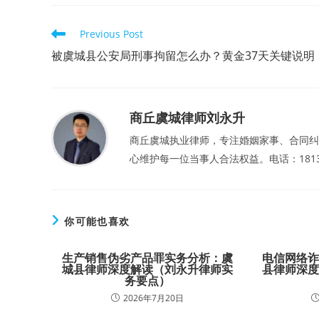
Read
Previous Post
more
articles
被虞城县公安局刑事拘留怎么办？黄金37天关键说明
商丘虞城律师刘永升
商丘虞城执业律师，专注婚姻家事、合同纠
心维护每一位当事人合法权益。电话：181357
你可能也喜欢
生产销售伪劣产品罪实务分析：虞
电信网络
城县律师深度解读（刘永升律师实
县律师深
务要点）
2026年7月20日