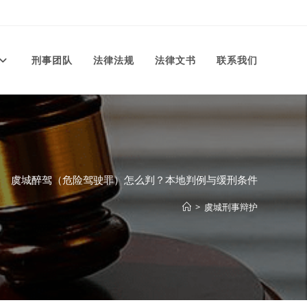
刑事团队
法律法规
法律文书
联系我们
虞城醉驾（危险驾驶罪）怎么判？本地判例与缓刑条件
>
虞城刑事辩护