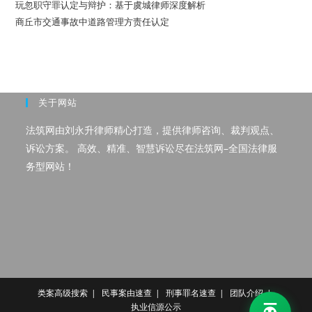
玩忽职守罪认定与辩护：基于虞城律师深度解析
商丘市交通事故中道路管理方责任认定
关于网站
法筑网由刘永升律师精心打造，提供律师咨询、裁判观点、
诉讼方案。 高效、精准、智慧诉讼尽在法筑网–全国法律服
务型网站！
类案高级搜索
民事案由速查
刑事罪名速查
团队介绍
执业信源公示