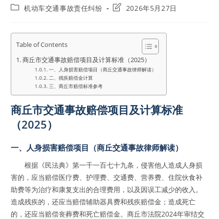
author:
published:
Post
Post
机动车交通事故责任纠纷
2026年5月27日
category:
last
modified:
Table of Contents
商丘市交通事故赔偿项目及计算标准（2025）
一、人身损害赔偿项目（商丘交通事故律师解读）
二、残疾赔偿金计算
三、商丘市赔偿标准参考
商丘市交通事故赔偿项目及计算标准
（2025）
一、人身损害赔偿项目（商丘交通事故律师解读）
根据《民法典》第一千一百七十九条，侵害他人造成人身损
害的，应当赔偿医疗费、护理费、交通费、营养费、住院伙食补
助费等为治疗和康复支出的合理费用，以及因误工减少的收入。
造成残疾的，还应当赔偿辅助器具费和残疾赔偿金；造成死亡
的，还应当赔偿丧葬费和死亡赔偿金。商丘市法院2024年审结交