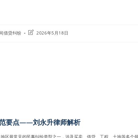
Post
间借贷纠纷
2026年5月18日
ry:
last
modified:
范要点——刘永升律师解析
丘地区最常见的民事纠纷类型之一，涉及买卖、借贷、工程、土地等多个