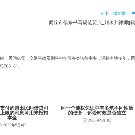
在下一篇文章
商丘市借条书写规范要点_刘永升律师解
纷、民间借贷、交通事故及刑事辩护等各类法律事务，深耕本地多年，用
06161.
经支付的超出民间借贷司
同一个债权凭证中有多笔不同性质
率上限的利息可用来抵扣
的债务，诉讼时效是否独立
本金
2023年5月3日
2023年5月4日