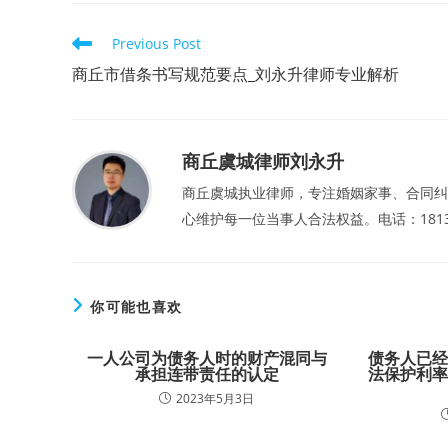
Read
Previous Post
more
articles
商丘市借条书写规范要点_刘永升律师专业解析
商丘虞城律师刘永升
商丘虞城执业律师，专注婚姻家事、合同纠
心维护每一位当事人合法权益。电话：181357
你可能也喜欢
一人公司为债务人时的财产混同与
债务人已
承担连带责任的认定
法保护利
2023年5月3日