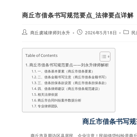
商丘市借条书写规范要点_法律要点详解
Post
Post
Post
商丘虞城律师刘永升
2026年5月18日
民
author:
published:
catego
Table of Contents
商丘市借条书写规范要点——刘永升律师解析
一、借条基本要素（商丘市借条要素）
二、借条金额书写注意（商丘市借条金额书写）
三、借条担保条款设置（商丘市借条担保条款）
四、借条律师建议（商丘市借条规范建议）
相关法律依据
商丘市合同纠纷案件数据分析
专业律师团队
商丘市借条书写规
商丘市及周边区县居民、企业注意！民间借贷纠纷是商