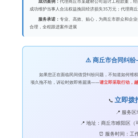
成功案例：
代理商丘市某建材公司追讨工程款案，经
成功维护当事人合法权益挽回经济损失35万元；代理商
服务承诺：
专业、高效、贴心，为商丘市群众和企业
合理，全程跟进案件进展
⚠️ 商丘市合同纠
如果您正在面临民间借贷纠纷问题，不知道如何维
项久拖不给，诉讼时效即将届满——
请立即采取行动，
立即拨打
📞
📍 服务
📍 地址：商丘市睢阳区
⏰ 服务时间：工作日