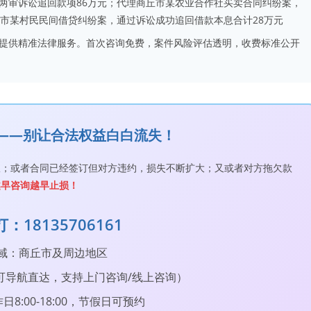
两审诉讼追回款项86万元；代理商丘市某农业合作社买卖合同纠纷案，
丘市某村民民间借贷纠纷案，通过诉讼成功追回借款本息合计28万元
提供精准法律服务。首次咨询免费，案件风险评估透明，收费标准公开
纷——别让合法权益白白流失！
权；或者合同已经签订但对方违约，损失不断扩大；又或者对方拖欠款
越早咨询越早止损！
：18135706161
区域：商丘市及周边地区
（可导航直达，支持上门咨询/线上咨询）
8:00-18:00，节假日可预约