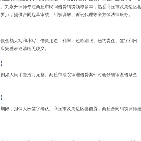
失。刘永升律师专注商丘市民间借贷纠纷领域多年，熟悉商丘市及周边区
心要点，提供合同起草审核、纠纷调解、诉讼代理等全方位法律服务。
借款金额大写和小写、借款用途、利率、还款期限、违约责任、签字和日
容应完整表述清晰无歧义。
）
，例如人民币壹拾万元整。商丘市法院审理借贷案件时会仔细审查借条金
）
保期限，担保人应签字确认。商丘市及周边区县借贷，商丘合同纠纷律师