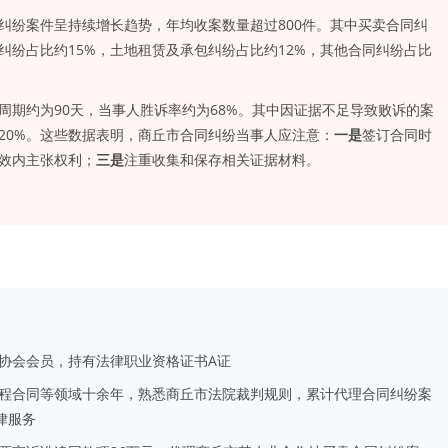
纠纷案件呈持续增长趋势，年均收案数量超过800件。其中买卖合同纠
同纠纷占比约15%，土地租赁及承包纠纷占比约12%，其他合同纠纷占比
周期约为90天，当事人胜诉率约为68%。其中因证据不足导致败诉的案
20%。这些数据表明，商丘市合同纠纷当事人应注意：
一是
签订合同时
效内主张权利；
三是
注重收集和保存相关证据材料。
协会会员，持有法律职业资格证书A证
程合同等领域十余年，熟悉商丘市法院裁判规则，累计代理合同纠纷案
律服务