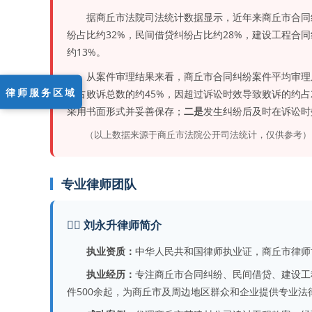
据商丘市法院司法统计数据显示，近年来商丘市合同
纷占比约32%，民间借贷纠纷占比约28%，建设工程合
约13%。
从案件审理结果来看，商丘市合同纠纷案件平均审理
律师服务区域
件占败诉总数的约45%，因超过诉讼时效导致败诉的约占
采用书面形式并妥善保存；
二是
发生纠纷后及时在诉讼时
（以上数据来源于商丘市法院公开司法统计，仅供参考）
专业律师团队
👨‍⚖️ 刘永升律师简介
执业资质：
中华人民共和国律师执业证，商丘市律师
执业经历：
专注商丘市合同纠纷、民间借贷、建设工
件500余起，为商丘市及周边地区群众和企业提供专业法