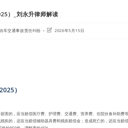
25）_刘永升律师解读
Post
动车交通事故责任纠纷
2026年5月15日
ry:
last
modified:
025）
身损害的，应当赔偿医疗费、护理费、交通费、营养费、住院伙食补助费
成残疾的，还应当赔偿辅助器具费和残疾赔偿金；造成死亡的，还应当赔
件约850件，调解率约45%。