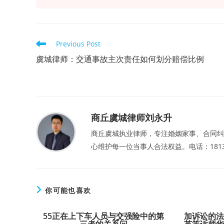
Read
Previous Post
more
articles
虞城律师：交通事故主次责任如何划分赔偿比例
商丘虞城律师刘永升
商丘虞城执业律师，专注婚姻家事、合同纠
心维护每一位当事人合法权益。电话：181357
你可能也喜欢
55正在上下车人员与交强险中的第
加诉讼的