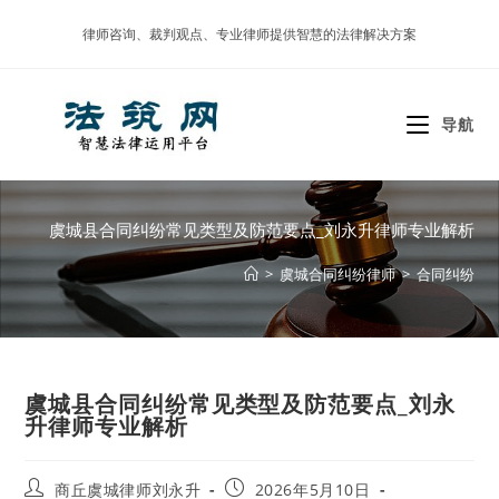
Skip
律师咨询、裁判观点、专业律师提供智慧的法律解决方案
to
content
导航
虞城县合同纠纷常见类型及防范要点_刘永升律师专业解析
>
虞城合同纠纷律师
>
合同纠纷
虞城县合同纠纷常见类型及防范要点_刘永
升律师专业解析
Post
Post
商丘虞城律师刘永升
2026年5月10日