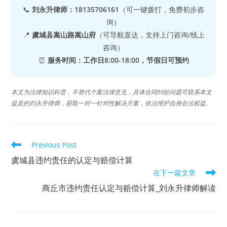
📞
刘永升律师：18135706161
（可一键拨打，免费初步咨
询）
📍
虞城县嵩山路嵩山府
（可导航直达，支持上门咨询/线上
咨询）
⏰
服务时间：工作日8:00-18:00，节假日可预约
本文为法律知识科普，不替代个案法律意见，具体合同纠纷问题可联系本文
提及的刘永升律师，获取一对一针对性解决方案，依法维护自身合法权益。
Read
Previous Post
more
articles
虞城县违约责任的认定与赔偿计算
在下一篇文章
商丘市违约责任认定与赔偿计算_刘永升律师解读