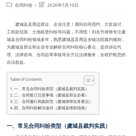
author:
published:
Post
Post
合同纠纷
2026年5月10日
category:
last
modified:
虞城县及周边群众、企业注意！遇到合同违约、欠款追讨、
工程款结算、土地租赁纠纷等问题，不用慌！刘永升律师专注虞
城县合同纠纷领域多年，熟悉虞城县及周边乡镇法院裁判规则，
为虞城县群众和企业专业解析合同纠纷核心要点，提供诉讼代
理、法律咨询、合同起草审核等全方位法律服务，全程护航您的
合法权益。
Table of Contents
一、常见合同纠纷类型（虞城县裁判实践）
二、合同签订注意事项（虞城县群众必看）
三、合同履行风险防范（虞城律师实务要点）
四、合同纠纷解决途径（虞城县维权指南）
一、常见合同纠纷类型（虞城县裁判实践）