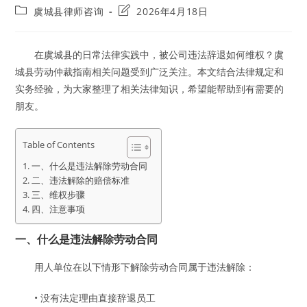
author:
published:
Post
Post
虞城县律师咨询
2026年4月18日
category:
last
modified:
在虞城县的日常法律实践中，被公司违法辞退如何维权？虞
城县劳动仲裁指南相关问题受到广泛关注。本文结合法律规定和
实务经验，为大家整理了相关法律知识，希望能帮助到有需要的
朋友。
Table of Contents
一、什么是违法解除劳动合同
二、违法解除的赔偿标准
三、维权步骤
四、注意事项
一、什么是违法解除劳动合同
用人单位在以下情形下解除劳动合同属于违法解除：
• 没有法定理由直接辞退员工