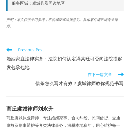
服务区域：虞城县及周边地区
声明：本文仅供学习参考，不构成正式法律意见。具体案件请咨询专业律
师。
Read
Previous Post
more
articles
婚姻家庭法律实务：法院如何认定冯某旺可否向法院提起
发包承包地
在下一篇文章
借条怎么写才有效？虞城律师教你规范书写
商丘虞城律师刘永升
商丘虞城执业律师，专注婚姻家事、合同纠纷、民间借贷、交通
事故及刑事辩护等各类法律事务，深耕本地多年，用心维护每一