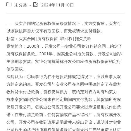
author:
published:
Post
Post
未分类
2024年11月10日
category:
last
modified:
——买卖合同约定所有权保留条款情况下，卖方交货后，买方可
以该款抗辩卖方仅享有取回权，而无权请求支付货款。
标签：买卖合同|所有权保留|取回权|拖欠货款
案情简介：2000年，开发公司与实业公司签订购销合同，约定了
所有权保留条款。2001年，因实业公司拖欠货款，开发公司起诉
主张剩余货款。实业公司抗辩称开发公司应依所有权保留约定行
使取回权。
法院认为：①民事行为在不违反法律规定情况下，应以当事人双
方约定来约束。开发公司与实业公司在合同中明确约定了在需方
收到货未付货款前，货权仍属供方，该约定对双方均有约束力，
故本案货物因实业公司未在约定期间内支付货款，其货物所有权
仍属开发公司。②实业公司应开发公司要求以承诺函形式作出承
诺：在未付清货款前，任何货物或产品不得出厂，所有权属开发
公司。开发公司在收到该承诺函后并未提出异议，说明其对实业
公司作出的将货物所有权保留条款扩大至未出厂产品承诺是认可