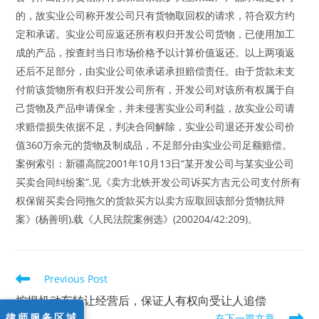
的，故实业公司称开发公司只有货物取回权的请求，符合双方约
定和承诺。实业公司应返还所有权归开发公司货物，已使用加工
成的产品，按查封当日市场价格予以计算价值返还。以上两项返
还后不足部分，由实业公司依承诺承担赔偿责任。由于货款未支
付前该货物所有权归开发公司所有，开发公司对该所有权属于自
己货物及产品申请保全，并未侵害实业公司利益，故实业公司请
求赔偿损失依据不足，判决合同解除，实业公司退还开发公司价
值360万余元的货物及制成品，不足部分由实业公司足额赔偿。
案例索引：新疆高院2001年10月13日“某开发公司与某实业公司
买卖合同纠纷案”,见《卖方北铁开发公司诉买方吉元公司支付所有
权保留买卖合同拖欠的货款买方以卖方应取回该部分货物抗辩
案》(杨善明),载《人民法院案例选》(200204/42:209)。
Read
Previous Post
more
articles
按揭机动车转让经营后，保证人有权向受让人追偿
律师服务区域
在下一篇文章