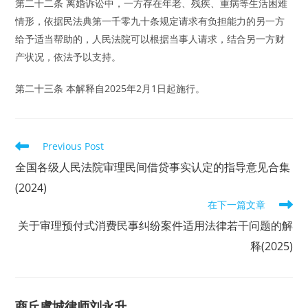
第二十二条 离婚诉讼中，一方存在年老、残疾、重病等生活困难
情形，依据民法典第一千零九十条规定请求有负担能力的另一方
给予适当帮助的，人民法院可以根据当事人请求，结合另一方财
产状况，依法予以支持。
第二十三条 本解释自2025年2月1日起施行。
Read
Previous Post
more
articles
全国各级人民法院审理民间借贷事实认定的指导意见合集
(2024)
在下一篇文章
关于审理预付式消费民事纠纷案件适用法律若干问题的解
释(2025)
商丘虞城律师刘永升