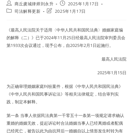
Post
Post
商丘虞城律师刘永升
2025年1月17日
author:
published:
Post
Post
司法解释更新
2025年1月17日
category:
last
modified:
《最高人民法院关于适用〈中华人民共和国民法典〉婚姻家庭编
的解释（二）》已于2024年11月25日经最高人民法院审判委员会
第1933次会议通过，现予公布，自2025年2月1日起施行。
最高人民法院
2025年1月15日
为正确审理婚姻家庭纠纷案件，根据《中华人民共和国民法典》
《中华人民共和国民事诉讼法》等相关法律规定，结合审判实
践，制定本解释。
第一条 当事人依据民法典第一千零五十一条第一项规定请求确认
重婚的婚姻无效，提起诉讼时合法婚姻当事人已经离婚或者配偶
已经死亡，被告以此为由抗辩后一婚姻自以上情形发生时转为有