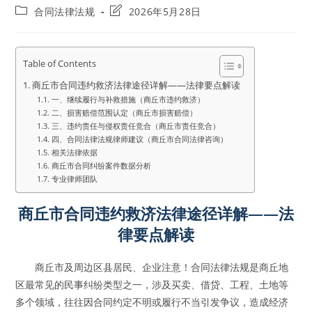
author:
published:
Post
Post
合同法律法规
2026年5月28日
category:
last
modified:
Table of Contents
商丘市合同违约救济法律途径详解——法律要点解读
一、继续履行与补救措施（商丘市违约救济）
二、损害赔偿范围认定（商丘市损害赔偿）
三、违约责任与侵权责任竞合（商丘市责任竞合）
四、合同法律法规律师建议（商丘市合同法律咨询）
相关法律依据
商丘市合同纠纷案件数据分析
专业律师团队
商丘市合同违约救济法律途径详解——法
律要点解读
商丘市及周边区县居民、企业注意！合同法律法规是商丘地
区最常见的民事纠纷类型之一，涉及买卖、借贷、工程、土地等
多个领域，往往因合同约定不明或履行不当引发争议，造成经济