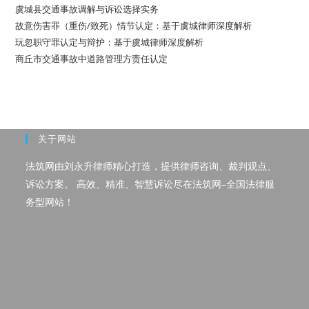
虞城县交通事故调解与诉讼选择实务
故意伤害罪（重伤/致死）情节认定：基于虞城律师深度解析
玩忽职守罪认定与辩护：基于虞城律师深度解析
商丘市交通事故中道路管理方责任认定
关于网站
法筑网由刘永升律师精心打造，提供律师咨询、裁判观点、
诉讼方案。 高效、精准、智慧诉讼尽在法筑网–全国法律服
务型网站！