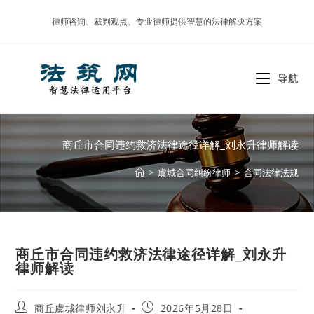
Skip
律师咨询、裁判观点、专业律师提供智慧的法律解决方案
to
content
导航
商丘市合同违约救济法律途径详解_刘永升律师解读
>
虞城合同纠纷律师
>
合同法律法规
商丘市合同违约救济法律途径详解_刘永升
律师解读
Post
Post
商丘虞城律师刘永升
2026年5月28日