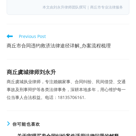
本文由刘永升律师团队撰写 | 商丘市专业法律服务
Read
Previous Post
more
articles
商丘市合同违约救济法律途径详解_办案流程梳理
商丘虞城律师刘永升
商丘虞城执业律师，专注婚姻家事、合同纠纷、民间借贷、交通
事故及刑事辩护等各类法律事务，深耕本地多年，用心维护每一
位当事人合法权益。电话：18135706161.
你可能也喜欢