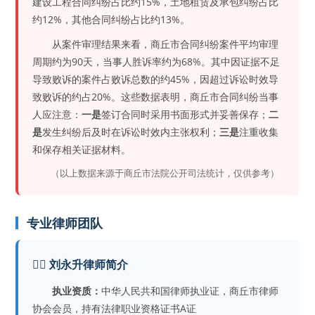
建设工程合同纠纷占比约15%，土地租赁及承包纠纷占比
约12%，其他合同纠纷占比约13%。
从案件审理结果来看，商丘市合同纠纷案件平均审理
周期约为90天，当事人胜诉率约为68%。其中因证据不足
导致败诉的案件占败诉总数的约45%，因超过诉讼时效导
致败诉的约占20%。这些数据表明，商丘市合同纠纷当事
人应注意：
一是
签订合同时采用书面形式并妥善保存；
二
是
发生纠纷后及时在诉讼时效内主张权利；
三是
注重收集
和保存相关证据材料。
（以上数据来源于商丘市法院公开司法统计，仅供参考）
专业律师团队
👨‍⚖️ 刘永升律师简介
执业资质：
中华人民共和国律师执业证，商丘市律师
协会会员，持有法律职业资格证书A证