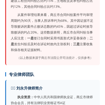
建设工程合同纠纷占比约15%，土地租赁及承包纠纷占比
约12%，其他合同纠纷占比约13%。
从案件审理结果来看，商丘市合同纠纷案件平均审理
周期约为90天，当事人胜诉率约为68%。其中因证据不足
导致败诉的案件占败诉总数的约45%，因超过诉讼时效导
致败诉的约占20%。这些数据表明，商丘市合同纠纷当事
人应注意：
一是
签订合同时采用书面形式并妥善保存；
二
是
发生纠纷后及时在诉讼时效内主张权利；
三是
注重收集
和保存相关证据材料。
（以上数据来源于商丘市法院公开司法统计，仅供参考）
专业律师团队
👨‍⚖️ 刘永升律师简介
执业资质：
中华人民共和国律师执业证，商丘市律师
协会会员，持有法律职业资格证书A证