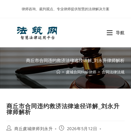
Skip
律师咨询、裁判观点、专业律师提供智慧的法律解决方案
to
content
导航
商丘市合同违约救济法律途径详解_刘永升律师解析
>
虞城合同纠纷律师
>
合同法律法规
商丘市合同违约救济法律途径详解_刘永升
律师解析
Post
Post
商丘虞城律师刘永升
2026年5月12日