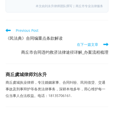
本文由刘永升律师团队撰写 | 商丘市专业法律服务
Read
Previous Post
more
articles
《民法典》合同编重点条款解读
在下一篇文章
商丘市合同违约救济法律途径详解_办案流程梳理
商丘虞城律师刘永升
商丘虞城执业律师，专注婚姻家事、合同纠纷、民间借贷、交通
事故及刑事辩护等各类法律事务，深耕本地多年，用心维护每一
位当事人合法权益。电话：18135706161.