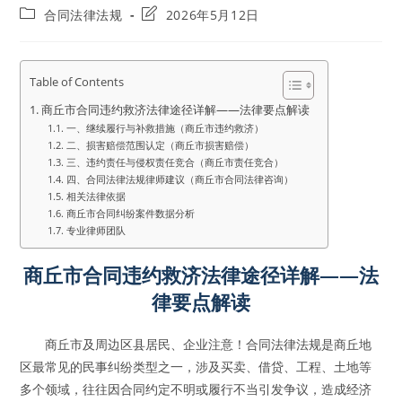
author:
published:
Post
Post
合同法律法规
2026年5月12日
category:
last
modified:
Table of Contents
商丘市合同违约救济法律途径详解——法律要点解读
一、继续履行与补救措施（商丘市违约救济）
二、损害赔偿范围认定（商丘市损害赔偿）
三、违约责任与侵权责任竞合（商丘市责任竞合）
四、合同法律法规律师建议（商丘市合同法律咨询）
相关法律依据
商丘市合同纠纷案件数据分析
专业律师团队
商丘市合同违约救济法律途径详解——法
律要点解读
商丘市及周边区县居民、企业注意！合同法律法规是商丘地
区最常见的民事纠纷类型之一，涉及买卖、借贷、工程、土地等
多个领域，往往因合同约定不明或履行不当引发争议，造成经济