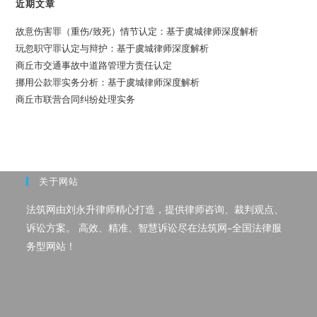
近期文章
故意伤害罪（重伤/致死）情节认定：基于虞城律师深度解析
玩忽职守罪认定与辩护：基于虞城律师深度解析
商丘市交通事故中道路管理方责任认定
挪用公款罪实务分析：基于虞城律师深度解析
商丘市联营合同纠纷处理实务
关于网站
法筑网由刘永升律师精心打造，提供律师咨询、裁判观点、
诉讼方案。 高效、精准、智慧诉讼尽在法筑网–全国法律服
务型网站！