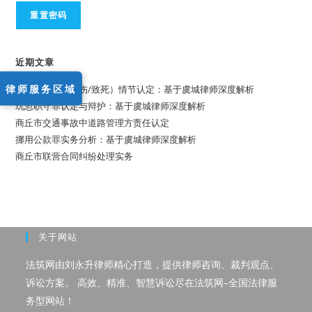
近期文章
律师服务区域
故意伤害罪（重伤/致死）情节认定：基于虞城律师深度解析
玩忽职守罪认定与辩护：基于虞城律师深度解析
商丘市交通事故中道路管理方责任认定
挪用公款罪实务分析：基于虞城律师深度解析
商丘市联营合同纠纷处理实务
关于网站
法筑网由刘永升律师精心打造，提供律师咨询、裁判观点、
诉讼方案。 高效、精准、智慧诉讼尽在法筑网–全国法律服
务型网站！